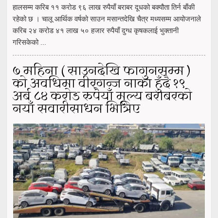
हालसम्म करिब ११ करोड ९६ लाख रुपैयाँ बराबर दूधको बक्यौता तिर्न बाँकी
रहेको छ । चालू आर्थिक वर्षको साउन मसान्तदेखि चैत्र मध्यसम्म आयोजनाले
करिब २४ करोड ४१ लाख ५० हजार रुपैयाँ दुग्ध कृषकलाई भुक्तानी
गरिसकेको ...
७ महिना ( साउनदेखि फागुनसम्म )
को अवधिमा वीरगन्ज नाका हुँदै १९
अर्ब ८४ करोड रुपैयाँ मूल्य बराबरको
नयाँ सवारीसाधन भित्रिए