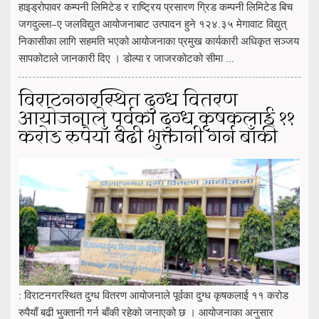
हाइड्रोपावर कम्पनी लिमिटेड र राष्ट्रिय प्रसारण ग्रिड कम्पनी लिमिटेड बिच
जगदुल्ला–ए जलविद्युत आयोजनाबाट उत्पादन हुने १२४.३५ मेगावाट विद्युत्
निकासीका लागि सहमति भएको आयोजनाका प्रमुख कार्यकारी अधिकृत सञ्जय
सापकोटाले जानकारी दिए । डोल्पा र जाजरकोटको सीमा ...
विराटनगरस्थित दुग्ध वितरण
आयोजनाले पूर्वका दुग्ध कृषकलाई ११
करोड रुपैयाँ बढी भुक्तानी गर्न बाँकी
: विराटनगरस्थित दुग्ध वितरण आयोजनाले पूर्वका दुग्ध कृषकलाई ११ करोड
रुपैयाँ बढी भुक्तानी गर्न बाँकी रहेको जनाएको छ । आयोजनाका अनुसार