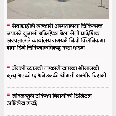
सेवाग्राहीले सरकारी अस्पतालमा चिकित्सक
नपाउने गुनासो बढिरहेका बेला सेती प्रादेशिक
अस्पतालले कार्यालय समयमै निजी क्लिनिकमा
सेवा दिने चिकित्सकविरुद्ध कडा कदम
जंगली च्याउको तरकारी खाएका श्रीमानको
मृत्यु भएको छ भने उनकी श्रीमती गम्भीर बिरामी
जीवजन्तुले टोकेका बिरामीको डिजिटल
अभिलेख राख्दै