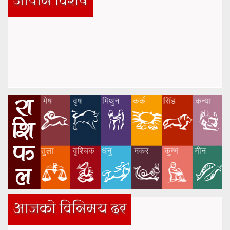
जापान विशेष
आजको विनिमय दर