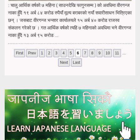
: चालु आर्थिक वर्षको ७ महिना ( साउनदेखि फागुनसम्म ) को अवधिमा वीरगन्ज
नाका हुँदै १९ अर्ब ८४ करोड रुपैयाँ मूल्य बराबरको नयाँ सवारीसाधन भित्रिएका
छन् । जसबाट वीरगन्ज भन्सार कार्यालयले १५ अर्ब ४० करोड राजस्व
संकलन गरेको छ । गत आर्थिक वर्षको त्यहि ७ महिनाको अवधिमा भने वीरगन्ज
नाका हुँदै १३ अर्ब ९५ करोड ...
...
First
Prev
1
2
3
4
5
6
7
8
9
10
11
Next
Last