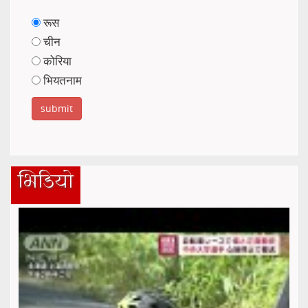
रूस
चीन
कोरिया
भियतनाम
भिडियो