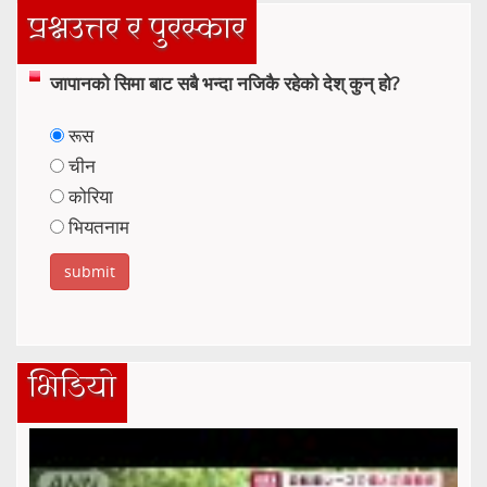
प्रश्नउत्तर र पुरस्कार
जापानको सिमा बाट सबै भन्दा नजिकै रहेको देश् कुन् हो?
रूस
चीन
कोरिया
भियतनाम
भिडियो