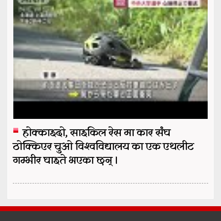
होक्काइदो, साइकिल रेस मा कार संघ
ठोक्किएर चुओ विश्वविद्यालय का एक एथलीट
गम्भीर घाइते भएका छन् ।