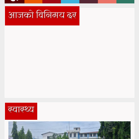
आजको विनिमय दर
स्वास्थ्य