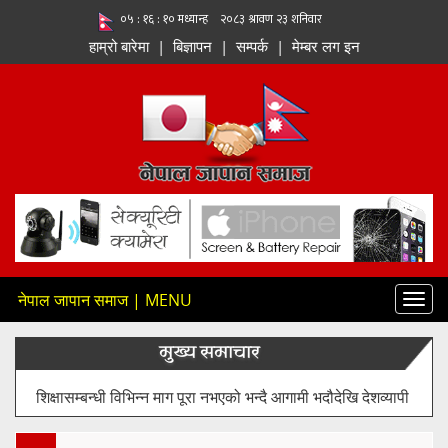
हाम्रो बारेमा
|
बिज्ञापन
|
सम्पर्क
|
मेम्बर लग इन
नेपाल जापान समाज | MENU
Toggl
navig
मुख्य समाचार
शिक्षासम्बन्धी विभिन्न माग पूरा नभएको भन्दै आगामी भदौदेखि देशव्यापी
आन्दोलन गर्ने घोषणा