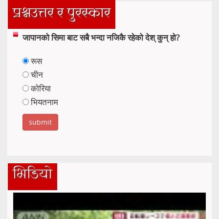
प्रश्नउत्तर र पुरस्कार
जापानको सिमा बाट सबै भन्दा नजिकै रहेको देश् कुन् हो?
रूस
चीन
कोरिया
भियतनाम
भिडियो