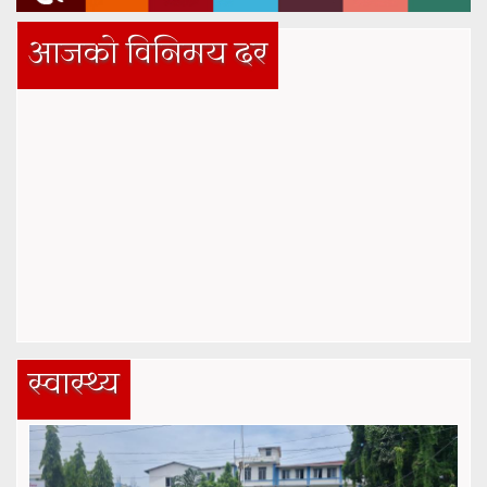
आजको विनिमय दर
स्वास्थ्य