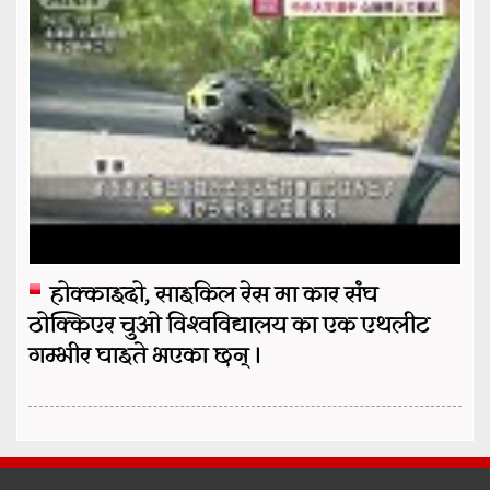
होक्काइदो, साइकिल रेस मा कार संघ
ठोक्किएर चुओ विश्वविद्यालय का एक एथलीट
गम्भीर घाइते भएका छन् ।