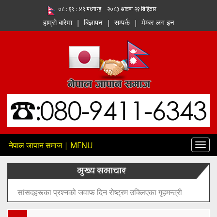
हाम्रो बारेमा
|
बिज्ञापन
|
सम्पर्क
|
मेम्बर लग इन
नेपाल जापान समाज | MENU
Toggl
navig
मुख्य समाचार
मन्त्री सिता बादीले महिला र पुरुषबीच स्थायी विभाजन सिर्जना गर्न वा
लैंगिक असमानतालाई प्रोत्साहन गर्ने सरकारी नीति नभएको बताए