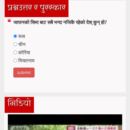
प्रश्नउत्तर र पुरस्कार
जापानको सिमा बाट सबै भन्दा नजिकै रहेको देश् कुन् हो?
रूस
चीन
कोरिया
भियतनाम
भिडियो