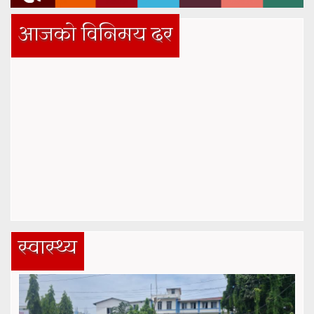
आजको विनिमय दर
स्वास्थ्य