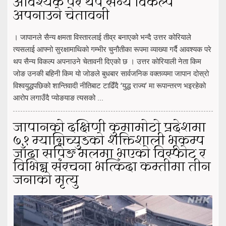
आवश्यक परे थप सैन्य विकल्प
अपनाउने चेतावनी
। जापानले सैन्य क्षमता विस्तारलाई तीव्र बनाएको भन्दै उत्तर कोरियाले
त्यसलाई आफ्नो सुरक्षामाथिको गम्भीर चुनौतीका रूपमा व्याख्या गर्दै आवश्यक परे
थप सैन्य विकल्प अपनाउने चेतावनी दिएको छ । उत्तर कोरियाली नेता किम
जोङ उनकी बहिनी किम यो जोङले बुधबार सार्वजनिक वक्तव्यमा जापान दोस्रो
विश्वयुद्धपछिको शान्तिवादी नीतिबाट टाढिँदै ‘युद्ध राज्य’ मा रूपान्तरण भइरहेको
आरोप लगाउँदै प्योङयाङ त्यसको ...
जापानको दक्षिणी कुमामोटो प्रदेशमा
७.१ म्याग्निच्युडको शक्तिशाली भूकम्प
जाँदा सपिङ मलमा भएको विस्फोट र
विभिन्न संरचना भत्किँदा कम्तीमा तीन
जनाको मृत्यु