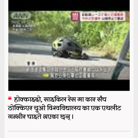
होक्काइदो, साइकिल रेस मा कार संघ
ठोक्किएर चुओ विश्वविद्यालय का एक एथलीट
गम्भीर घाइते भएका छन् ।