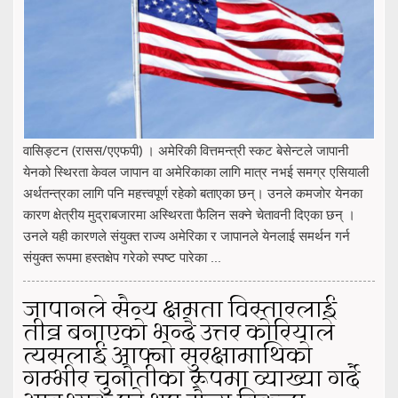
वासिङ्टन (रासस/एएफपी) । अमेरिकी वित्तमन्त्री स्कट बेसेन्टले जापानी
येनको स्थिरता केवल जापान वा अमेरिकाका लागि मात्र नभई समग्र एसियाली
अर्थतन्त्रका लागि पनि महत्त्वपूर्ण रहेको बताएका छन्। उनले कमजोर येनका
कारण क्षेत्रीय मुद्राबजारमा अस्थिरता फैलिन सक्ने चेतावनी दिएका छन् ।
उनले यही कारणले संयुक्त राज्य अमेरिका र जापानले येनलाई समर्थन गर्न
संयुक्त रूपमा हस्तक्षेप गरेको स्पष्ट पारेका ...
जापानले सैन्य क्षमता विस्तारलाई
तीव्र बनाएको भन्दै उत्तर कोरियाले
त्यसलाई आफ्नो सुरक्षामाथिको
गम्भीर चुनौतीका रूपमा व्याख्या गर्दै