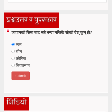
प्रश्नउत्तर र पुरस्कार
जापानको सिमा बाट सबै भन्दा नजिकै रहेको देश् कुन् हो?
रूस
चीन
कोरिया
भियतनाम
भिडियो