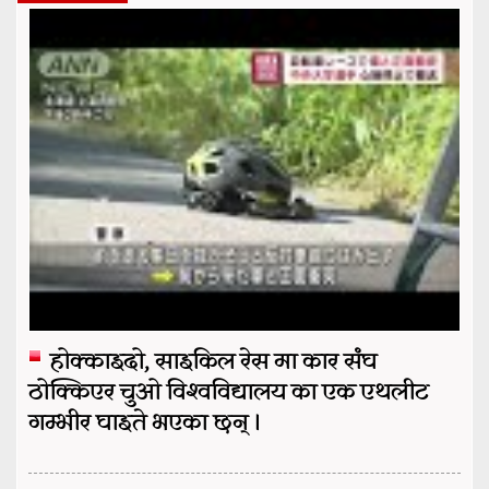
होक्काइदो, साइकिल रेस मा कार संघ
ठोक्किएर चुओ विश्वविद्यालय का एक एथलीट
गम्भीर घाइते भएका छन् ।