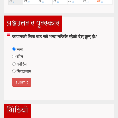
प्रश्नउत्तर र पुरस्कार
जापानको सिमा बाट सबै भन्दा नजिकै रहेको देश् कुन् हो?
रूस
चीन
कोरिया
भियतनाम
भिडियो