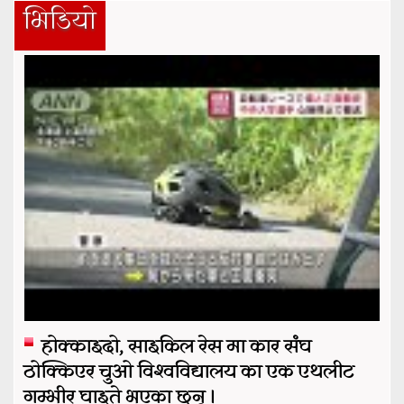
भिडियो
होक्काइदो, साइकिल रेस मा कार संघ
ठोक्किएर चुओ विश्वविद्यालय का एक एथलीट
गम्भीर घाइते भएका छन् ।