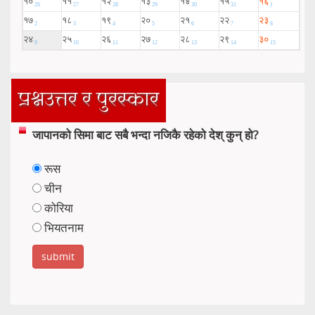
प्रश्नउत्तर र पुरस्कार
जापानको सिमा बाट सबै भन्दा नजिकै रहेको देश् कुन् हो?
रूस
चीन
कोरिया
भियतनाम