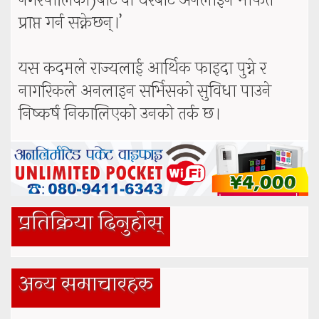
नगरपालिका)बाट वा घरैबाट अनलाइन मार्फत
प्राप्त गर्न सक्नेछन्।’
यस कदमले राज्यलाई आर्थिक फाइदा पुग्ने र
नागरिकले अनलाइन सर्भिसको सुविधा पाउने
निष्कर्ष निकालिएको उनको तर्क छ।
प्रतिक्रिया दिनुहोस्
अन्य समाचारहरु