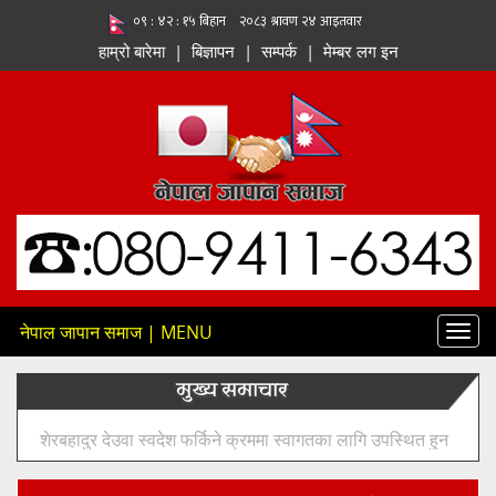
हाम्रो बारेमा
|
बिज्ञापन
|
सम्पर्क
|
मेम्बर लग इन
नेपाल जापान समाज | MENU
Toggl
navig
मुख्य समाचार
शेरबहादुर देउवा स्वदेश फर्किने क्रममा स्वागतका लागि उपस्थित हुन
नेता–कार्यकर्ताहरूलाई आह्वान