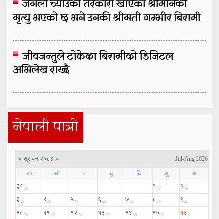
जंगली च्याउको तरकारी खाएका श्रीमानको
मृत्यु भएको छ भने उनकी श्रीमती गम्भीर बिरामी
जीवजन्तुले टोकेका बिरामीको डिजिटल
अभिलेख राख्दै
नेपाली पात्रो