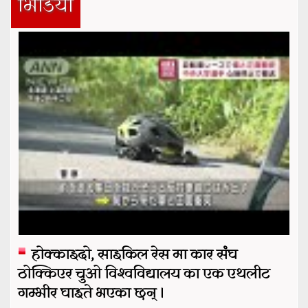
भिडियो
होक्काइदो, साइकिल रेस मा कार संघ
ठोक्किएर चुओ विश्वविद्यालय का एक एथलीट
गम्भीर घाइते भएका छन् ।