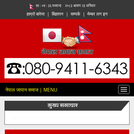
हाम्रो बारेमा
|
बिज्ञापन
|
सम्पर्क
|
मेम्बर लग इन
नेपाल जापान समाज | MENU
Toggl
navig
मुख्य समाचार
शेरबहादुर देउवा स्वदेश फर्किने क्रममा स्वागतका लागि उपस्थित हुन
नेता–कार्यकर्ताहरूलाई आह्वान