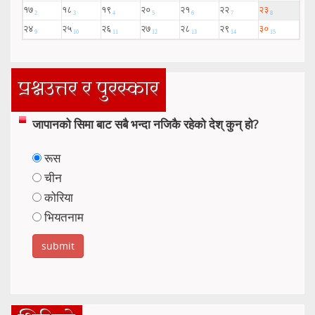
प्रश्नउत्तर र पुरस्कार
जापानको सिमा बाट सबै भन्दा नजिकै रहेको देश् कुन् हो?
रूस
चीन
कोरिया
भियतनाम