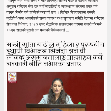
: कानुन न्याय तथा संसदीय मामिलामन्त्री सोबिता गौतमले वर्तमान संविधान
अनुरूप राष्ट्रिय सेवा दल नयाँ मोडालिटी र व्यवस्थापन संरचना तयार गर्न
कानून निर्माण गर्न खोजेको बताएकी छन् । बिहीबार सिंहदरबारमा बसेको
प्रतिनिधिसभा अन्तर्गतको राज्य व्यवस्था तथा सुशासन समिति बैठकमा राष्ट्रिय
सेवा दल विधेयक, २०८३ उपर सैद्धान्तिक छलफलका क्रममा मन्त्री गौतमले
२०२७ सालको पुरानो एक पन्नाको विधेयकलाई ...
मन्त्री सीता बादीले महिला र पुरुषबीच
स्थायी विभाजन सिर्जना गर्न वा
लैंगिक असमानतालाई प्रोत्साहन गर्ने
सरकारी नीति नभएको बताए