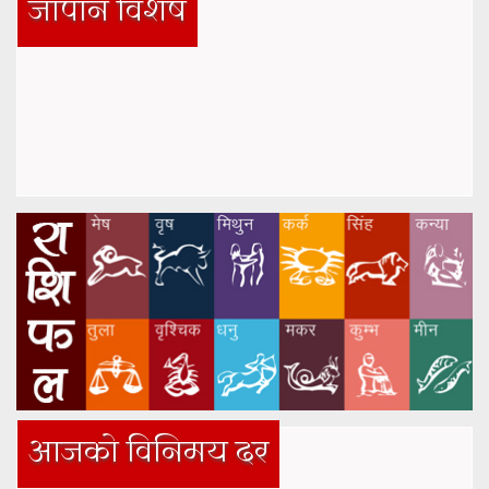
जापान विशेष
आजको विनिमय दर