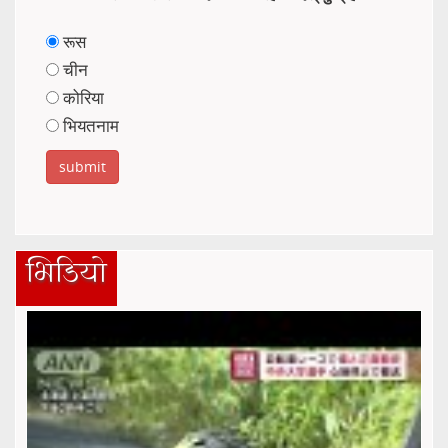
रूस
चीन
कोरिया
भियतनाम
भिडियो