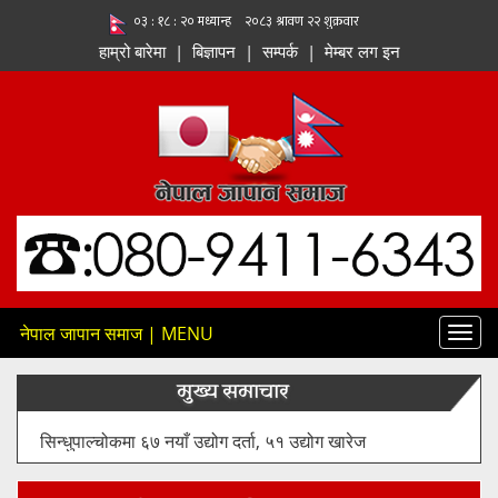
हाम्रो बारेमा
|
बिज्ञापन
|
सम्पर्क
|
मेम्बर लग इन
नेपाल जापान समाज | MENU
Toggl
navig
मुख्य समाचार
१२८ मेगावाट क्षमताको तमोर–मेवा जलविद्युत् आयोजनाको सुरुङ
निर्माण कार्य औपचारिक रूपमा सुरु