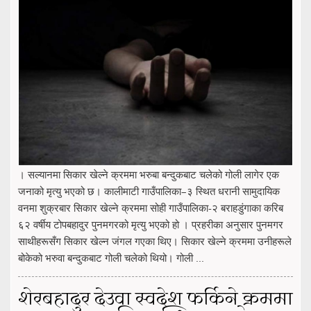
। सल्यानमा सिकार खेल्ने क्रममा भरुबा बन्दुकबाट चलेको गोली लागेर एक
जनाको मृत्यु भएको छ। कालीमाटी गाउँपालिका–३ स्थित धरानी सामुदायिक
वनमा शुक्रबार सिकार खेल्ने क्रममा सोही गाउँपालिका-२ बराहडुंगाका करिब
६२ वर्षीय टोपबहादुर पुनमगरको मृत्यु भएको हो । प्रहरीका अनुसार पुनमगर
साथीहरूसँग सिकार खेल्न जंगल गएका थिए। सिकार खेल्ने क्रममा उनीहरूले
बोकेको भरुवा बन्दुकबाट गोली चलेको थियो। गोली ...
शेरबहादुर देउवा स्वदेश फर्किने क्रममा