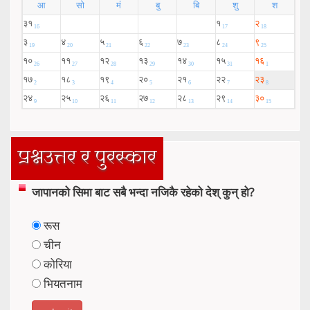
प्रश्नउत्तर र पुरस्कार
जापानको सिमा बाट सबै भन्दा नजिकै रहेको देश् कुन् हो?
रूस
चीन
कोरिया
भियतनाम