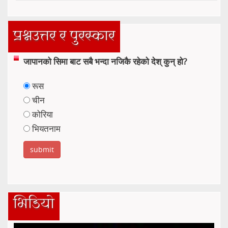
प्रश्नउत्तर र पुरस्कार
जापानको सिमा बाट सबै भन्दा नजिकै रहेको देश् कुन् हो?
रूस
चीन
कोरिया
भियतनाम
भिडियो