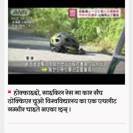
होक्काइदो, साइकिल रेस मा कार संघ
ठोक्किएर चुओ विश्वविद्यालय का एक एथलीट
गम्भीर घाइते भएका छन् ।