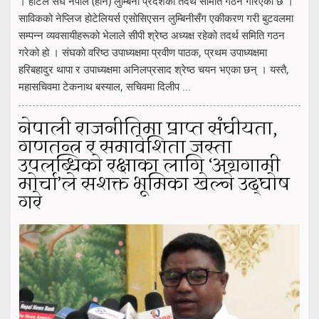
। होटल संघ नेपाल (हान) लुम्बिनी प्रदेशको तदर्थ समिति गठन गरिएको छ ।
साविकको नेप्लिज होटेलियर्स एसोसिएसन लुम्बिनीसँग एकीकरण गरी बुटवलमा
सम्पन्न व्यवसायीहरूको भेलाले सीपी श्रेष्ठ अध्यक्ष रहेको तदर्थ समिति गठन
गरेको हो । संघको वरिष्ठ उपाध्यक्षमा प्रवीण पाठक, प्रथम उपाध्यक्षमा
हरिबहादुर थापा र उपाध्यक्षमा अनिलप्रसाद श्रेष्ठ चयन भएका छन् । यस्तै,
महासचिवमा टेकनाथ बस्याल, सचिवमा दिलीप ...
नेपाली राजनीतिमा प्राप्त संघीयता,
गणतन्त्र र समावेशिता जस्ता
उपलब्धिको रक्षाका लागि ‘अग्रगामी
मोर्चा’ले सशक्त भूमिका खेल्ने उद्घोष
गरे