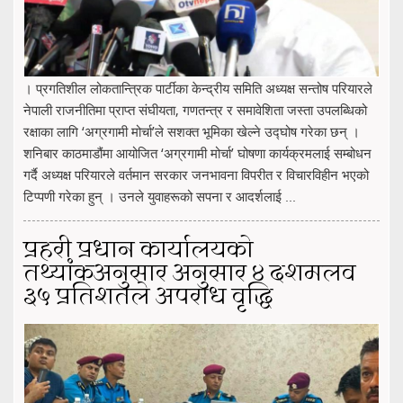
। प्रगतिशील लोकतान्त्रिक पार्टीका केन्द्रीय समिति अध्यक्ष सन्तोष परियारले
नेपाली राजनीतिमा प्राप्त संघीयता, गणतन्त्र र समावेशिता जस्ता उपलब्धिको
रक्षाका लागि ‘अग्रगामी मोर्चा’ले सशक्त भूमिका खेल्ने उद्घोष गरेका छन् ।
शनिबार काठमाडौंमा आयोजित ‘अग्रगामी मोर्चा’ घोषणा कार्यक्रमलाई सम्बोधन
गर्दै अध्यक्ष परियारले वर्तमान सरकार जनभावना विपरीत र विचारविहीन भएको
टिप्पणी गरेका हुन् । उनले युवाहरूको सपना र आदर्शलाई ...
प्रहरी प्रधान कार्यालयको
तथ्यांकअनुसार अनुसार ४ दशमलव
३५ प्रतिशतले अपराध वृद्धि