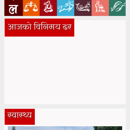
आजको विनिमय दर
स्वास्थ्य