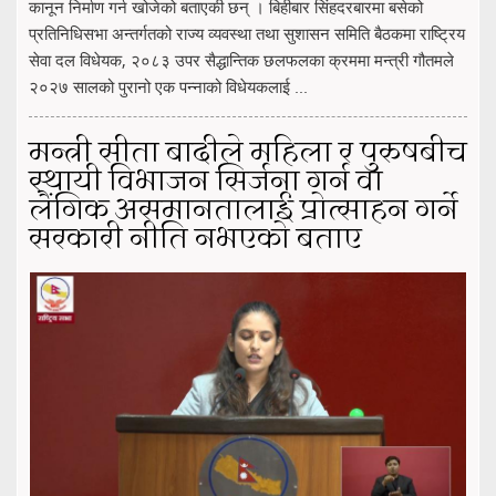
कानून निर्माण गर्न खोजेको बताएकी छन् । बिहीबार सिंहदरबारमा बसेको
प्रतिनिधिसभा अन्तर्गतको राज्य व्यवस्था तथा सुशासन समिति बैठकमा राष्ट्रिय
सेवा दल विधेयक, २०८३ उपर सैद्धान्तिक छलफलका क्रममा मन्त्री गौतमले
२०२७ सालको पुरानो एक पन्नाको विधेयकलाई ...
मन्त्री सीता बादीले महिला र पुरुषबीच
स्थायी विभाजन सिर्जना गर्न वा
लैंगिक असमानतालाई प्रोत्साहन गर्ने
सरकारी नीति नभएको बताए