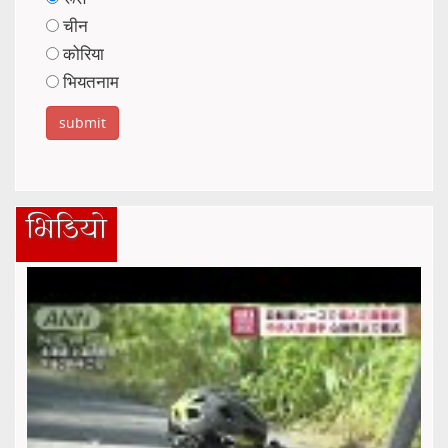
चीन
कोरिया
भियतनाम
भिडियो