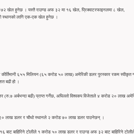
२ खेल हुनेछ । यस्तै राउण्ड अफ ३२ मा १६ खेल, प्रिक्वाटरफाइनलमा ८ खेल,
ो स्थानको लागि एक-एक खेल हुनेछ ।
ि कीर्तिमानी ६५५ मिलियन (६५ करोड ५० लाख) अमेरिकी डलर पुरस्कार रकम स्वीकृत ग
शत बढी हो ।
रु.७ अर्बभन्दा बढी) प्राप्त गर्नेछ, अघिल्लो विश्वकप विजेताले ४ करोड २० लाख अमे
ड ९० लाख डलर र चौथो स्थानले २ करोड ७० लाख डलर पाउनेछन् ।
 १६ बाट बाहिरिने टोलीले १ करोड ५० लाख डलर र राउन्ड अफ ३२ बाट बाहिरिने टोलील