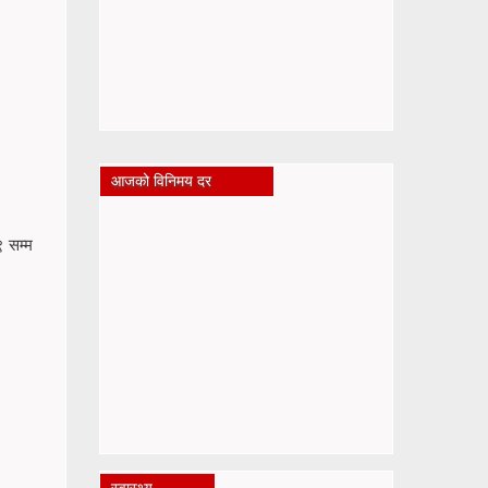
आजको विनिमय दर
९ सम्म