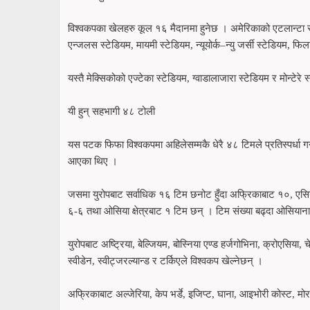
विश्वकपका खेलहरु कूल १६ मैदानमा हुनेछ । अमेरिकाको एटलान्टा स्ट
एन्जलस स्टेडियम, मायमी स्टेडियम, न्यूयोर्क–न्यु जर्सी स्टेडियम, फि
यस्तै मेक्सिकोको एज्टेका स्टेडियम, ग्वाडालाजारा स्टेडियम र मोन्टेर
यी हुन् सहभागी ४८ टोली
यस पटक फिफा विश्वकपमा अहिलेसम्मकै धेरै ४८ टिमले प्रतिस्पर्धा 
आएका थिए ।
जसमा युरोपबाट सर्वाधिक १६ टिम छनोट हुँदा अफ्रिकाबाट १०, एसिया
६-६ तथा ओसिया क्षेत्रबाट १ टिम छन् । टिम संख्या बढ्दा ओसियान
युरोपबाट अष्ट्रिया, बेल्जियम, बोस्निया एण्ड हर्जगोभिना, क्रोएसिया, चेक र
स्वीडेन, स्वीट्जरल्यान्ड र टर्किएले विश्वकप खेल्नेछन् ।
अफ्रिकाबाट अल्जेरिया, केप भर्डे, इजिप्ट, घाना, आइभोरी कोस्ट, म