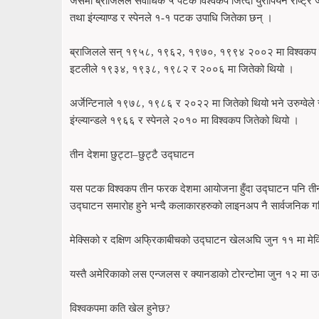
जसमा ब्राजिलले सर्वाधिक ५ पटक विश्वकप जित्दा युरोपियन राष्ट्र ज
तथा इंग्ल्याण्ड र स्पेनले १-१ पटक उपाधि जितेका छन् ।
ब्राजिलले सन् १९५८, १९६२, १९७०, १९९४ २००२ मा विश्वकप जि
इटलीले १९३४, १९३८, १९८२ र २००६ मा जितेको थियो ।
अर्जेन्टिनाले १९७८, १९८६ र २०२२ मा जितेको थियो भने उरुग्वे
इंग्ल्यान्डले १९६६ र स्पेनले २०१० मा विश्वकप जितेको थियो ।
तीन देशमा छुट्टा–छुट्टै उद्घाटन
यस पटक विश्वकप तीन फरक देशमा आयोजना हुँदा उद्घाटन पनि तीन फ
उद्घाटन समारोह हुने भन्दै कलाकारहरुको लाइनअप नै सार्वजनिक 
मेक्सिको र दक्षिण अफ्रिकाबीचको उद्घाटन खेलअघि जुन ११ मा मेक
यस्तै अमेरिकाको लस एन्जलस र क्यानडाको टोरन्टोमा जुन १२ मा उ
विश्वकपमा कति खेल हुनेछ?