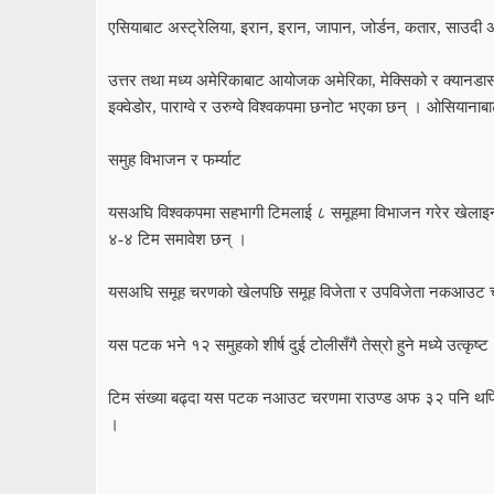
एसियाबाट अस्ट्रेलिया, इरान, इरान, जापान, जोर्डन, कतार, साउदी अ
उत्तर तथा मध्य अमेरिकाबाट आयोजक अमेरिका, मेक्सिको र क्यानडासहि
इक्वेडोर, पाराग्वे र उरुग्वे विश्वकपमा छनोट भएका छन् । ओसियानाबाट
समुह विभाजन र फर्म्याट
यसअघि विश्वकपमा सहभागी टिमलाई ८ समूहमा विभाजन गरेर खेलाइन
४-४ टिम समावेश छन् ।
यसअघि समूह चरणको खेलपछि समूह विजेता र उपविजेता नकआउट चर
यस पटक भने १२ समुहको शीर्ष दुई टोलीसँगै तेस्रो हुने मध्ये उत्क
टिम संख्या बढ्दा यस पटक नआउट चरणमा राउण्ड अफ ३२ पनि थपिएक
।