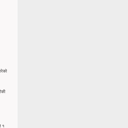
रेको
रिकी
े १