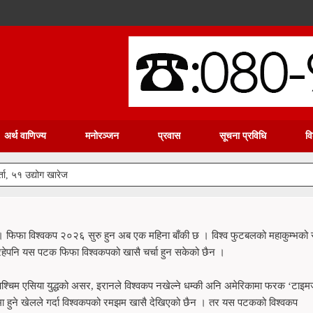
अर्थ वाणिज्य
मनोरञ्जन
प्रवास
सूचना प्रविधि
वि
 जलविद्युत् आयोजनाको सुरुङ निर्माण कार्य औपचारिक रूपमा सुरु
। फिफा विश्वकप २०२६ सुरु हुन अब एक महिना बाँकी छ । विश्व फुटबलको महाकुम्भको 
रहेपनि यस पटक फिफा विश्वकपको खासै चर्चा हुन सकेको छैन ।
पश्चिम एसिया युद्धको असर, इरानले विश्वकप नखेल्ने धम्की अनि अमेरिकामा फरक ‘टाइ
मा हुने खेलले गर्दा विश्वकपको रमझम खासै देखिएको छैन । तर यस पटकको विश्वकप