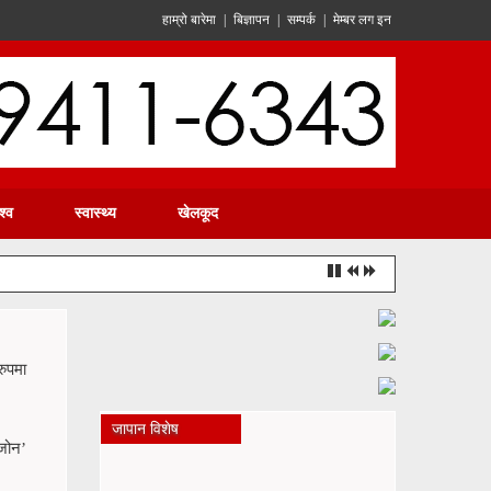
हाम्रो बारेमा
|
बिज्ञापन
|
सम्पर्क
|
मेम्बर लग इन
श्व
स्वास्थ्य
खेलकूद
रुपमा
जापान विशेष
मजोन’