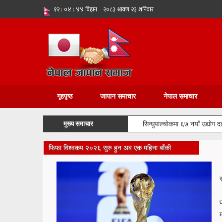
गृहपृष्ठ
जापान समाचार
नेपाल समाचार
मुख्य समाचार
१२८ मेगावाट क्षमताको तमोर–मेवा
फिफा विश्वकप २०२६ सुरु हुन अब एक महिना बाँकी