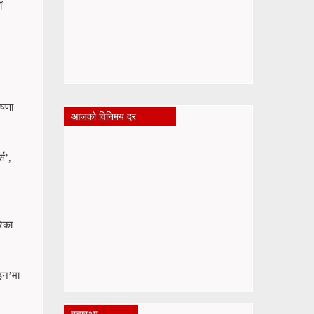
ँ
ोषणा
आजको विनिमय दर
स’,
रेका
ाइन’मा