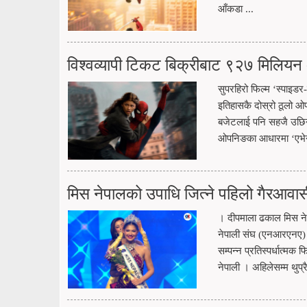
आँकडा ...
विश्वव्यापी टिकट बिक्रीबाट ९२७ मिलियन
सुपरहिरो फिल्म ‘स्पाइडर-
इतिहासकै दोस्रो ठूलो ओ
बजेटलाई पनि सहजै उछिनेक
ओपनिङका आधारमा ‘एभेन्जर
मिस नेपालको उपाधि जित्ने पहिलो गैरआवास
। दीपमाला ढकाल मिस ने
नेपाली संघ (एनआरएनए) क
सम्पन्न प्रतिस्पर्धात्मक
नेपाली । अहिलेसम्म थुप्र