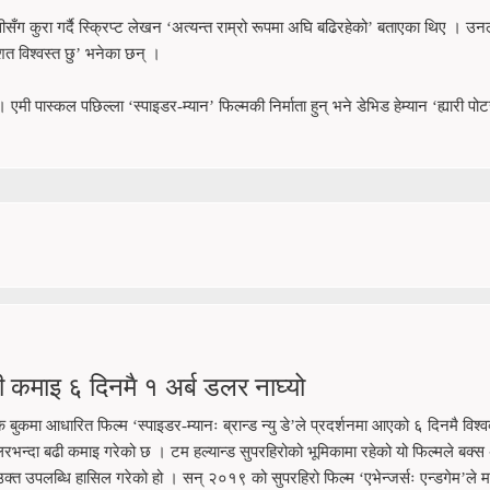
ँग कुरा गर्दै स्क्रिप्ट लेखन ‘अत्यन्त राम्रो रूपमा अघि बढिरहेको’ बताएका थिए । उन
त विश्वस्त छु’ भनेका छन् ।
। एमी पास्कल पछिल्ला ‘स्पाइडर-म्यान’ फिल्मकी निर्माता हुन् भने डेभिड हेम्यान ‘ह्यारी पो
यापी कमाइ ६ दिनमै १ अर्ब डलर नाघ्यो
ुकमा आधारित फिल्म ‘स्पाइडर-म्यानः ब्रान्ड न्यु डे’ले प्रदर्शनमा आएको ६ दिनमै विश्वव
लरभन्दा बढी कमाइ गरेको छ । टम हल्यान्ड सुपरहिरोको भूमिकामा रहेको यो फिल्मले बक्
क्त उपलब्धि हासिल गरेको हो । सन् २०१९ को सुपरहिरो फिल्म ‘एभेन्जर्सः एन्डगेम’ले मा