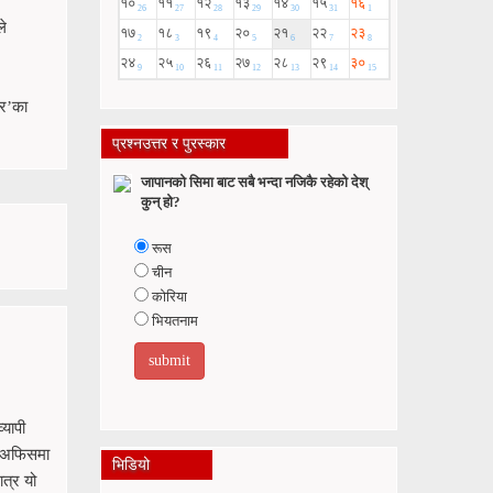
ले
टर’का
प्रश्नउत्तर र पुरस्कार
जापानको सिमा बाट सबै भन्दा नजिकै रहेको देश्
कुन् हो?
रूस
चीन
कोरिया
भियतनाम
्यापी
स अफिसमा
भिडियो
त्र यो