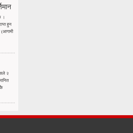
तिमान
 छ ।
प्त हुन
ो (आगामी
यसले २
ुमानित
कै