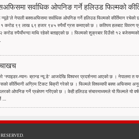
ी बक्सअफिसमा सर्वाधिक ओपनिङ गर्ने हलिउड फिल्मको कीर्
न्ड न्यूडे’ले नेपाली बक्सअफिसमा सर्वाधिक ओपनिङ गर्ने हलिउड फिल्मको कीर्तिमान रचेको
भर १ करोड ९९ लाख ६९ हजार ९४५ रुपैयाँ ग्रस कमाएको छ । कतिपय हलबाट विवरण प्रा
 २ करोड रुपैयाँभन्दा माथि रहेको बताइएको छ । फिल्मको शुक्रबार दिउँसो १२ बजेसम्मक
.
 खचाखच
को ‘स्पाइडर-म्यानः ब्रान्ड न्यू डे’ आजदेखि विश्वभर प्रदर्शनमा आएको छ । नेपालमा त 
सको कीर्तिमानी अग्रिम टिकट बिक्री गरेको छ । फिल्मले विश्वव्यापी बक्स अफिसमा अन
को ओपनिङ गर्ने प्रक्षेपण गरिएको छ । केही हलिउड संचारमाध्यमले यो फिल्मले यो वर्ष
 ...
 RESERVED.