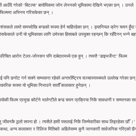
उनी आउँदै गरेको ‘बिटल्स’ बायोपिकमा जोन लेननको भूमिकामा देखिने भएका छन् । उनले
ता फिल्ममा अभिनय गरिसकेका छन् ।
्रशंसकले लामो समयदेखि बन्डको रूपमा हेर्न चाहिरहेका छन् । ड्यानियल क्रेग चयन हुँदा
ुगिसकेकाले उनी यो भूमिकाका लागि उमेरका हिसाबले उपयुक्त रहन्छन् कि रहँदैनन् भन्ने ब
रिचित आरोन टेलर-जोनसन पनि दाबेदारमध्ये एक हुन् । त्यस्तै ‘डाइभर्जेन्ट’ फिल्म
ाई पनि छनोट गर्न सक्ने सम्भावना रहेको अन्तर्राष्ट्रिय सञ्चारमाध्यमले उल्लेख गरेका छन
िकारिक रूपमा यो भूमिका निभाउने सातौँ कलाकार हुनेछन् ।
ी फिल्म प्रमुख कोर्टने भालेन्टीले बन्ड चयन प्रक्रिया निकै सावधानी र सम्मानका स
ु जीवनकै ठूलो सपना हो । त्यसैले हामी यसलाई निकै जिम्मेवारीका साथ लिइरहेका छौँ ।’ 
था, अन्य कलाकार र रिलिज मितिबारे अहिलेसम्म कुनै जानकारी सार्वजनिक गरिएको छ