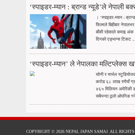
‘स्पाइडर-म्यान : ब्रान्ड न्यूडे’ले नेपाल
। ‘स्पाइडर-म्यान : ब्रा
फिल्मले बिहीबार नेपाल
बाँकी रहेकाले कमाइ अंक
दिनको एड्भान्स टिकट ..
‘स्पाइडर-म्यान’ ले नेपालका मल्टिप्लेक्स
सोनी र मार्भल स्टुडियोज
करोड ६८ लाख रुपैयाँ ग्र
४६५ मिलियन अमेरिकी डलर
सबैभन्दा ठूलो ओपनिङ गर्ने
COPYRIGHT © 2026 NEPAL JAPAN SAMAJ. ALL RIGHTS