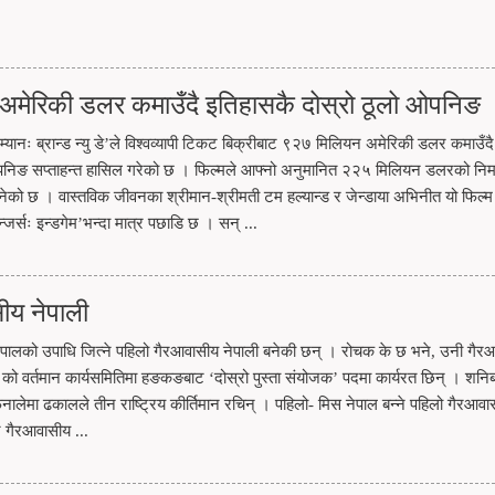
 अमेरिकी डलर कमाउँदै इतिहासकै दोस्रो ठूलो ओपनिङ
म्यानः ब्रान्ड न्यु डे’ले विश्वव्यापी टिकट बिक्रीबाट ९२७ मिलियन अमेरिकी डलर कमाउँदै
पनिङ सप्ताहन्त हासिल गरेको छ । फिल्मले आफ्नो अनुमानित २२५ मिलियन डलरको निर्
ो छ । वास्तविक जीवनका श्रीमान-श्रीमती टम हल्यान्ड र जेन्डाया अभिनीत यो फिल्म वि
्सः इन्डगेम’भन्दा मात्र पछाडि छ । सन् ...
ीय नेपाली
पालको उपाधि जित्ने पहिलो गैरआवासीय नेपाली बनेकी छन् । रोचक के छ भने, उनी गैर
ो वर्तमान कार्यसमितिमा हङकङबाट ‘दोस्रो पुस्ता संयोजक’ पदमा कार्यरत छिन् । शनिब
 फिनालेमा ढकालले तीन राष्ट्रिय कीर्तिमान रचिन् । पहिलो- मिस नेपाल बन्ने पहिलो गैरआवा
ै गैरआवासीय ...