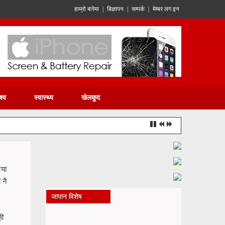
हाम्रो बारेमा
|
बिज्ञापन
|
सम्पर्क
|
मेम्बर लग इन
श्व
स्वास्थ्य
खेलकूद
िया
 नै
जापान विशेष
ही