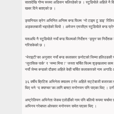
सातादेखि गोप्य रूपमा अडिसन चलिरहेको छ । स्टुडियोले अहिले नै वि
खबर दिने बताएको छ ।
ड्यानियल क्रेग अभिनित अन्तिम बन्ड फिल्म ‘नो टाइम टु डाइ’ रिलिज 
अड्कलबाजी भइरहेको थियो । अमेजन एमजीएम स्टुडियोले बन्ड फ्रे
यसअघि नै स्टुडियोले नयाँ बन्ड फिल्मको निर्देशन ‘ड्युन’का निर्देशक
गरिसकेको छ ।
‘भेराइटी’का अनुसार नयाँ बन्ड कलाकार छनोटको जिम्मा हलिउडकी चर्चि
‘जुरासिक पार्क’ र ‘मम्मा मिया !’ जस्ता चर्चित फिल्म शृङ्खलामा क
नयाँ जेम्स बन्डको दौडमा अहिले केही चर्चित कलाकारको नाम अगाड
३६ वर्षीय ब्रिटिश अभिनेता क्यालम टर्नर अहिले सट्टेबाजी बजारका 
थिए भने ‘द क्याप्चर’का लागि बाफ्टा मनोनयन पनि पाएका थिए । उनी
अष्ट्रेलियन अभिनेता जेकब एलोर्डीको नाम पनि बलियो रूपमा चर्चामा छ
अभिनय गरेबापत ओस्कार मनोनयन समेत पाएका थिए ।