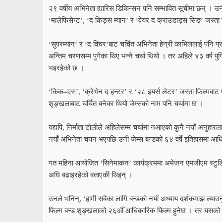
२९ वर्षीय अभिनेता ह्यारिस डिकिन्सन पनि सम्भावित सूचीमा छन् । 
‘मालेफिसेन्ट’, ‘द किङ्स म्यान’ र ‘वेयर द क्राउडाड्स सिङ’ जस्
‘सुपरम्यान’ र ‘द विचर’बाट चर्चित अभिनेता हेन्री काभिललाई पनि प
अन्तिम चरणसम्म पुगेका थिए भन्ने चर्चा थियो । तर अहिले ४३ वर्ष प
भइरहेको छ ।
‘किक–एस’, ‘क्रेभेन द हन्टर’ र ‘२८ इयर्स लेटर’ जस्ता फिल्मबाट प
शृङ्खलाबाट चर्चित बनेका थियो जेम्सको नाम पनि चर्चामा छ ।
यद्यपि, निर्माता टोलीले अहिलेसम्म चर्चामा नआएको कुनै नयाँ अनुहारल
नयाँ अभिनेता चयन भएपछि उनी जेम्स बन्डको ६४ वर्षे इतिहासमा आध
गत महिना आयोजित ‘सिनेमाकन’ कार्यक्रममा अमेजन एमजीएम स्टुडियोक
अघि बढाइरहेको बताएकी थिइन् ।
उनले भनिन्, ‘हामी सबैका लागि बन्डको नयाँ अध्याय दर्शकमाझ ल्याउन
फिल्म बन्ड शृङ्खलाको २६औँ आधिकारिक फिल्म हुनेछ । तर यसको क