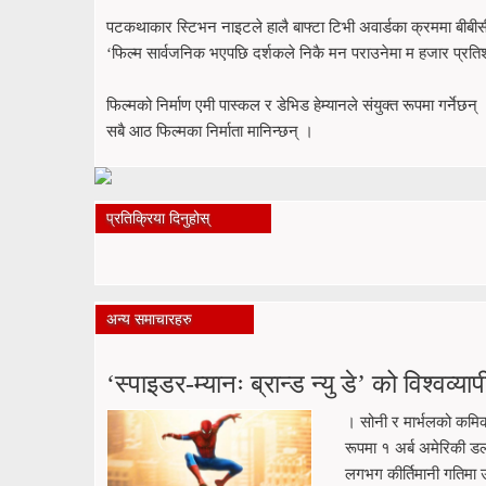
पटकथाकार स्टिभन नाइटले हालै बाफ्टा टिभी अवार्डका क्रममा बीबीसीस
‘फिल्म सार्वजनिक भएपछि दर्शकले निकै मन पराउनेमा म हजार प्रतिश
फिल्मको निर्माण एमी पास्कल र डेभिड हेम्यानले संयुक्त रूपमा गर्नेछन् 
सबै आठ फिल्मका निर्माता मानिन्छन् ।
प्रतिक्रिया दिनुहोस्
अन्य समाचारहरु
‘स्पाइडर-म्यानः ब्रान्ड न्यु डे’ को विश्वव्
। सोनी र मार्भलको कमिक ब
रूपमा १ अर्ब अमेरिकी ड
लगभग कीर्तिमानी गतिमा उ