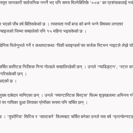
स्तृत जानकारी सार्वजनिक नगर्ने भए पनि समय मिल्नेबित्तिकै ‘००७’ का प्रशंसकलाई नया
भएको पाँच वर्ष बितिसकेको छ । त्यसयता नयाँ बन्ड को बन्ने भन्ने विषयमा लगातार
न्चाइजको जिम्मा सम्हालेको पनि १५ महिना भइसकेको छ ।
 डेनिस भिलेनुभले गर्ने र कथापटकथा ‘पिकी ब्लाइन्डर्स’का सर्जक स्टिभन नाइटले लेख्ने घ
त कास्टिङ निर्देशक निना गोल्डले सम्हालिरहेकी छन् । उनले ‘प्याडिङ्टन’, ‘स्टार वार्
ाम गरिसकेकी छन् ।
ि आएको छ ।
मुख्य दाबेदार मानिएका छन् । उनले ‘फ्यान्टास्टिक बिस्ट्स’ फिल्म शृङ्खलामा अभिनय ग
 पप गायिका डुआ लिपाका प्रेमीका रूपमा पनि चर्चित छन् ।
 । ‘युफोरिया’ सिरिज र ‘साल्टबर्न’ फिल्मबाट चर्चित बनेका उनले यस वर्ष ‘फ्रान्केन्स्ट