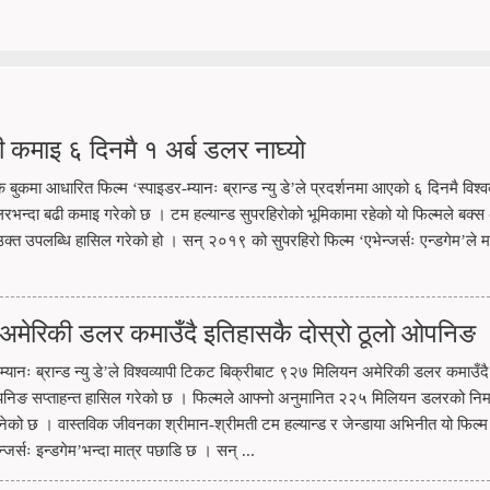
यापी कमाइ ६ दिनमै १ अर्ब डलर नाघ्यो
ुकमा आधारित फिल्म ‘स्पाइडर-म्यानः ब्रान्ड न्यु डे’ले प्रदर्शनमा आएको ६ दिनमै विश्वव
लरभन्दा बढी कमाइ गरेको छ । टम हल्यान्ड सुपरहिरोको भूमिकामा रहेको यो फिल्मले बक्
क्त उपलब्धि हासिल गरेको हो । सन् २०१९ को सुपरहिरो फिल्म ‘एभेन्जर्सः एन्डगेम’ले मा
 अमेरिकी डलर कमाउँदै इतिहासकै दोस्रो ठूलो ओपनिङ
म्यानः ब्रान्ड न्यु डे’ले विश्वव्यापी टिकट बिक्रीबाट ९२७ मिलियन अमेरिकी डलर कमाउँदै
पनिङ सप्ताहन्त हासिल गरेको छ । फिल्मले आफ्नो अनुमानित २२५ मिलियन डलरको निर्
ो छ । वास्तविक जीवनका श्रीमान-श्रीमती टम हल्यान्ड र जेन्डाया अभिनीत यो फिल्म वि
्सः इन्डगेम’भन्दा मात्र पछाडि छ । सन् ...