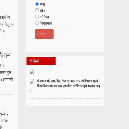
रूस
चीन
आवासीय
कोरिया
भियतनाम
ार बेलुका
सीय
तिमान
भिडियो
 छ ।
प्त हुन
ो (आगामी
होक्काइदो, साइकिल रेस मा कार संघ ठोक्किएर चुओ
विश्वविद्यालय का एक एथलीट गम्भीर घाइते भएका छन्
।
यसले २
ुमानित
कै