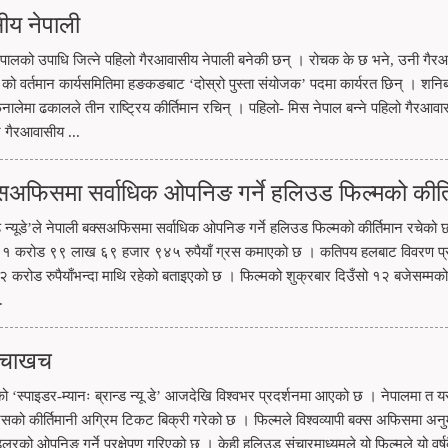
ीय नेपाली
पालको उपाधि जित्ने पहिलो गैरआवासीय नेपाली बनेकी छन् । रोचक के छ भने, उनी गैर
ो वर्तमान कार्यसमितिमा हङकङबाट ‘दोस्रो पुस्ता संयोजक’ पदमा कार्यरत छिन् । शनिब
 फिनालेमा ढकालले तीन राष्ट्रिय कीर्तिमान रचिन् । पहिलो- मिस नेपाल बन्ने पहिलो गैरआवा
ै गैरआवासीय ...
ी बक्सअफिसमा सर्वाधिक ओपनिङ गर्ने हलिउड फिल्मको कीर्
न्ड न्यूडे’ले नेपाली बक्सअफिसमा सर्वाधिक ओपनिङ गर्ने हलिउड फिल्मको कीर्तिमान रचेको
भर १ करोड ९९ लाख ६९ हजार ९४५ रुपैयाँ ग्रस कमाएको छ । कतिपय हलबाट विवरण प्रा
 २ करोड रुपैयाँभन्दा माथि रहेको बताइएको छ । फिल्मको शुक्रबार दिउँसो १२ बजेसम्मक
.
 खचाखच
को ‘स्पाइडर-म्यानः ब्रान्ड न्यू डे’ आजदेखि विश्वभर प्रदर्शनमा आएको छ । नेपालमा त 
सको कीर्तिमानी अग्रिम टिकट बिक्री गरेको छ । फिल्मले विश्वव्यापी बक्स अफिसमा अन
को ओपनिङ गर्ने प्रक्षेपण गरिएको छ । केही हलिउड संचारमाध्यमले यो फिल्मले यो वर्ष