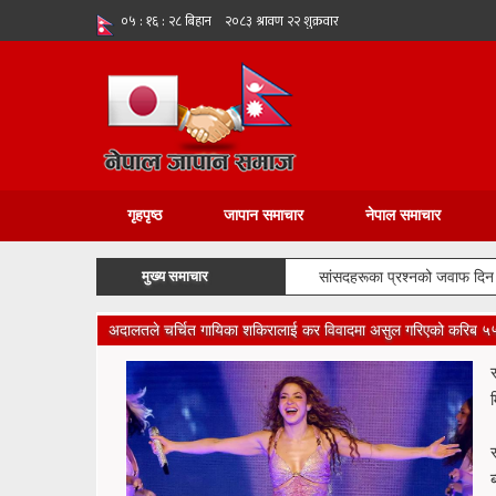
गृहपृष्ठ
जापान समाचार
नेपाल समाचार
मुख्य समाचार
सांसदहरूका प्रश्नको जवाफ दिन रोष
अदालतले चर्चित गायिका शकिरालाई कर विवादमा असुल गरिएको करिब ५५ म