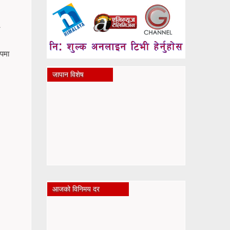
ूपमा
जापान विशेष
आजको विनिमय दर