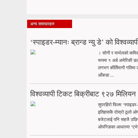
अन्य समाचारहरु
‘स्पाइडर-म्यानः ब्रान्ड न्यु डे’ को विश्वव्
। सोनी र मार्भलको कमिक ब
रूपमा १ अर्ब अमेरिकी ड
लगभग कीर्तिमानी गतिमा उ
आँकडा ...
विश्वव्यापी टिकट बिक्रीबाट ९२७ मिलियन
सुपरहिरो फिल्म ‘स्पाइडर-
इतिहासकै दोस्रो ठूलो ओ
बजेटलाई पनि सहजै उछिनेक
ओपनिङका आधारमा ‘एभेन्जर