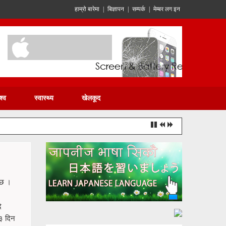
हाम्रो बारेमा
|
बिज्ञापन
|
सम्पर्क
|
मेम्बर लग इन
श्व
स्वास्थ्य
खेलकूद
 छ ।
ै
८३ दिन