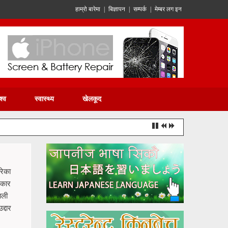
हाम्रो बारेमा
|
बिज्ञापन
|
सम्पर्क
|
मेम्बर लग इन
श्व
स्वास्थ्य
खेलकूद
रेका
रकार
ाली
्दार