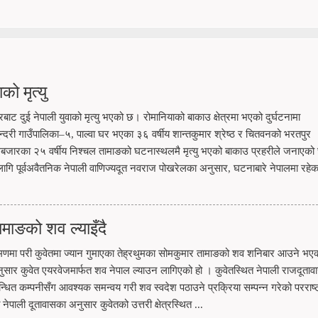
ो मृत्यु
बाट दुई नेपाली युवाको मृत्यु भएको छ। रोमानियाको बाकाउ क्षेत्रमा भएको दुर्घटनामा
सुन्दरी गाउँपालिका–५, पाल्वा घर भएका ३६ वर्षीय शान्तकुमार श्रेष्ठ र चितवनको भरतपुर
जारका २५ वर्षीय निश्चल तामाङको घटनास्थलमै मृत्यु भएको बाकाउ प्रहरीले जनाएक
लागि पूर्वअवैतनिक नेपाली वाणिज्यदूत नवराज पोखरेलका अनुसार, घटनाबारे नेपालमा रहे
माङको शव ल्याइँदै
मा परी कुवेतमा ज्यान गुमाएका तेह्रथुमका सोमकुमार तामाङको शव शनिबार आउने भए
नुसार कुवेत एयरवेजमार्फत शव नेपाल ल्याउन लागिएको हो । कुवेतस्थित नेपाली राजदूताव
्धित कम्पनीसँग आवश्यक समन्वय गरी शव स्वदेश पठाउने प्रक्रिया सम्पन्न गरेको परराष्ट
पाली दूतावासका अनुसार कुवेतको उत्तरी क्षेत्रस्थित ...