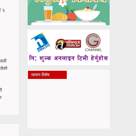
ट ६
पाली
रहेको
जापान विशेष
तै
न