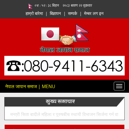
हाम्रो बारेमा
|
बिज्ञापन
|
सम्पर्क
|
मेम्बर लग इन
नेपाल जापान समाज | MENU
Toggl
navig
मुख्य समाचार
मन्त्री सिता बादीले महिला र पुरुषबीच स्थायी विभाजन सिर्जना गर्न वा
लैंगिक असमानतालाई प्रोत्साहन गर्ने सरकारी नीति नभएको बताए