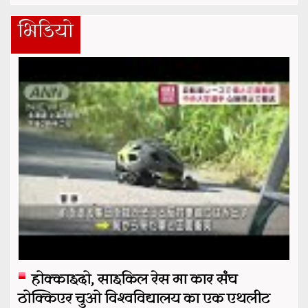
भिडियो
होक्काइदो, साइकिल रेस मा कार संघ
ठोक्किएर चुओ विश्वविद्यालय का एक एथलीट