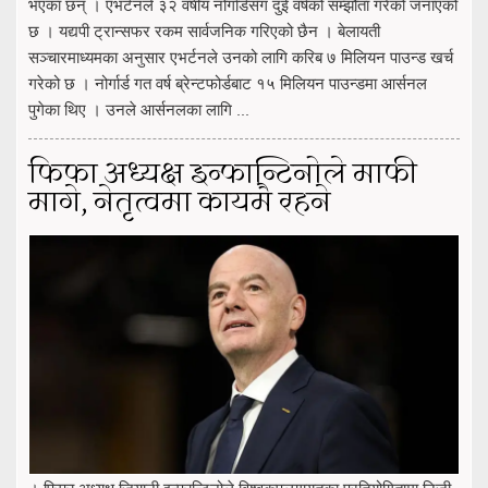
भएका छन् । एभर्टनले ३२ वर्षीय नोर्गार्डसँग दुई वर्षको सम्झौता गरेको जनाएको
छ । यद्यपी ट्रान्सफर रकम सार्वजनिक गरिएको छैन । बेलायती
सञ्चारमाध्यमका अनुसार एभर्टनले उनको लागि करिब ७ मिलियन पाउन्ड खर्च
गरेको छ । नोर्गार्ड गत वर्ष ब्रेन्टफोर्डबाट १५ मिलियन पाउन्डमा आर्सनल
पुगेका थिए । उनले आर्सनलका लागि ...
फिफा अध्यक्ष इन्फान्टिनोले माफी
मागे, नेतृत्वमा कायमै रहने
। फिफा अध्यक्ष जियानी इन्फान्टिनोले विश्वकपलगायतका प्रतियोगितामा निजी