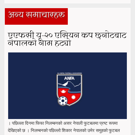
अन्य समाचारहरु
एएफसी यू-२० एसियन कप छनोटबाट
नेपालको नाम हट्यो
। पछिल्ला दिनमा फिफा निलम्बनको असर नेपाली फुटबलमा प्रष्ट रूपमा
देखिएको छ । निलम्बनको पछिल्लो शिकार नेपालको उमेर समुहको फुटबल