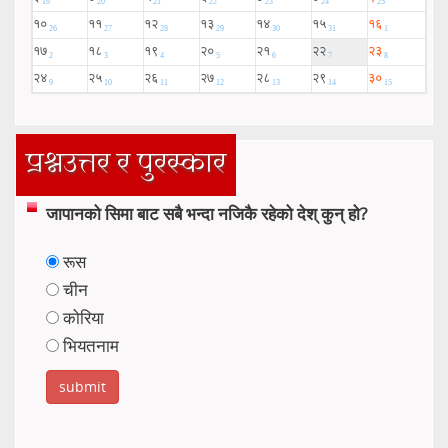
प्रश्नउत्तर र पुरस्कार
जापानको सिमा बाट सबै भन्दा नजिकै रहेको देश् कुन् हो?
रूस
चीन
कोरिया
भियतनाम