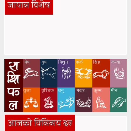
जापान विशेष
आजको विनिमय दर