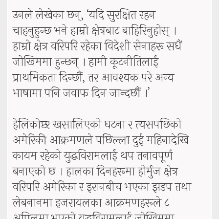
उनले लेखेका छन्, ‘यदि सुरक्षित रहन
चाहनुहुन्छ भने हाम्रो क्षेत्रबाट बाहिरिनुहोस् ।
हाम्रो क्षेत्र वरिपरि रहेका विदेशी सेनाहरू सधैं
जोखिममा हुन्छन् । हामी कूटनीतिलाई
प्राथमिकता दिन्छौं, तर आवश्यक परे अन्य
भाषामा पनि जवाफ दिन जान्दछौं ।’
हेलिकोप्टर खसालिएको घटना र त्यसपछिको
अमेरिकी आक्रमणले पछिल्ला दुई महिनादेखि
कायम रहेको युद्धविरामलाई थप तनावपूर्ण
बनाएको छ । हालका दिनहरूमा होर्मुज क्षेत्र
वरिपरि अमेरिका र इरानबीच भएका झडप तथा
लेबनानमा इजरायलका आक्रमणहरूले ८
अप्रिलमा भएको युद्धविरामलाई जोखिममा