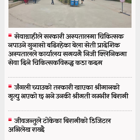
सेवाग्राहीले सरकारी अस्पतालमा चिकित्सक
नपाउने गुनासो बढिरहेका बेला सेती प्रादेशिक
अस्पतालले कार्यालय समयमै निजी क्लिनिकमा
सेवा दिने चिकित्सकविरुद्ध कडा कदम
जंगली च्याउको तरकारी खाएका श्रीमानको
मृत्यु भएको छ भने उनकी श्रीमती गम्भीर बिरामी
जीवजन्तुले टोकेका बिरामीको डिजिटल
अभिलेख राख्दै