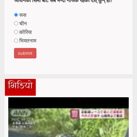
जापानको सिमा बाट सबै भन्दा नजिकै रहेको देश् कुन् हो?
रूस
चीन
कोरिया
भियतनाम
भिडियो