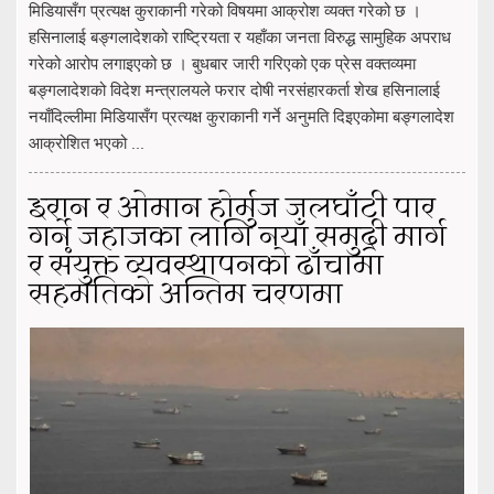
मिडियासँग प्रत्यक्ष कुराकानी गरेको विषयमा आक्रोश व्यक्त गरेको छ ।
हसिनालाई बङ्गलादेशको राष्ट्रियता र यहाँका जनता विरुद्ध सामुहिक अपराध
गरेको आरोप लगाइएको छ । बुधबार जारी गरिएको एक प्रेस वक्तव्यमा
बङ्गलादेशको विदेश मन्त्रालयले फरार दोषी नरसंहारकर्ता शेख हसिनालाई
नयाँदिल्लीमा मिडियासँग प्रत्यक्ष कुराकानी गर्ने अनुमति दिइएकोमा बङ्गलादेश
आक्रोशित भएको ...
इरान र ओमान होर्मुज जलघाँटी पार
गर्ने जहाजका लागि नयाँ समुद्री मार्ग
र संयुक्त व्यवस्थापनको ढाँचामा
सहमतिको अन्तिम चरणमा