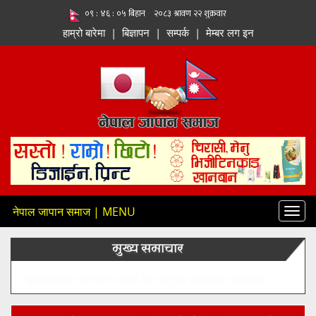
हाम्रो बारेमा
|
बिज्ञापन
|
सम्पर्क
|
मेम्बर लग इन
नेपाल जापान समाज | MENU
Toggl
navig
मुख्य समाचार
मन्त्री सिता बादीले महिला र पुरुषबीच स्थायी विभाजन सिर्जना गर्न वा
लैंगिक असमानतालाई प्रोत्साहन गर्ने सरकारी नीति नभएको बताए