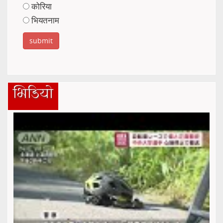
कोरिया
भियतनाम
भिडियो