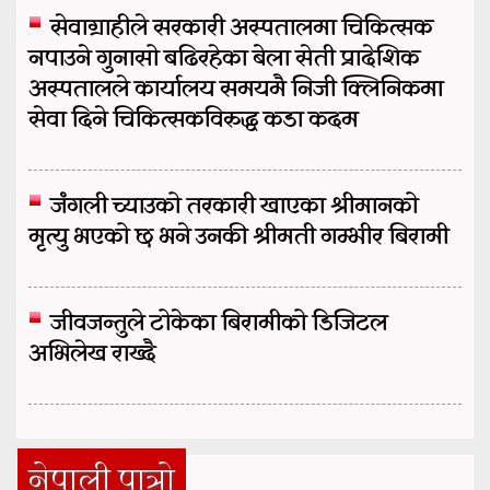
सेवाग्राहीले सरकारी अस्पतालमा चिकित्सक
नपाउने गुनासो बढिरहेका बेला सेती प्रादेशिक
अस्पतालले कार्यालय समयमै निजी क्लिनिकमा
सेवा दिने चिकित्सकविरुद्ध कडा कदम
जंगली च्याउको तरकारी खाएका श्रीमानको
मृत्यु भएको छ भने उनकी श्रीमती गम्भीर बिरामी
जीवजन्तुले टोकेका बिरामीको डिजिटल
अभिलेख राख्दै
नेपाली पात्रो