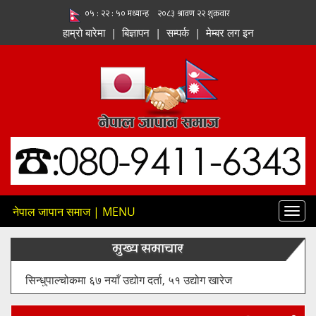
हाम्रो बारेमा
|
बिज्ञापन
|
सम्पर्क
|
मेम्बर लग इन
नेपाल जापान समाज | MENU
Toggl
navig
मुख्य समाचार
१२८ मेगावाट क्षमताको तमोर–मेवा जलविद्युत् आयोजनाको सुरुङ
निर्माण कार्य औपचारिक रूपमा सुरु