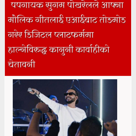
पपगायक सुगम पोखरेलले आफ्ना
मौलिक गीतलाई एआईबाट तोडमोड
गरेर डिजिटल प्लाटफर्ममा
हाल्नेविरुद्ध कानुनी कार्वाहीको
चेतावनी