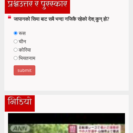
प्रश्नउत्तर र पुरस्कार
जापानको सिमा बाट सबै भन्दा नजिकै रहेको देश् कुन् हो?
रूस
चीन
कोरिया
भियतनाम
भिडियो