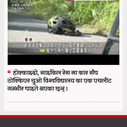
होक्काइदो, साइकिल रेस मा कार संघ
ठोक्किएर चुओ विश्वविद्यालय का एक एथलीट
गम्भीर घाइते भएका छन् ।