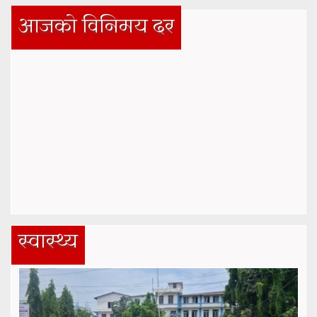
आजको विनिमय दर
स्वास्थ्य