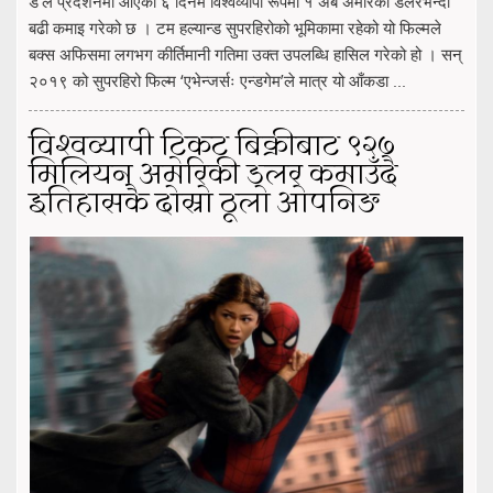
डे’ले प्रदर्शनमा आएको ६ दिनमै विश्वव्यापी रूपमा १ अर्ब अमेरिकी डलरभन्दा
बढी कमाइ गरेको छ । टम हल्यान्ड सुपरहिरोको भूमिकामा रहेको यो फिल्मले
बक्स अफिसमा लगभग कीर्तिमानी गतिमा उक्त उपलब्धि हासिल गरेको हो । सन्
२०१९ को सुपरहिरो फिल्म ‘एभेन्जर्सः एन्डगेम’ले मात्र यो आँकडा ...
विश्वव्यापी टिकट बिक्रीबाट ९२७
मिलियन अमेरिकी डलर कमाउँदै
इतिहासकै दोस्रो ठूलो ओपनिङ