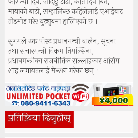
फेरि त्यो दिन, जाँदैछु टाढा, कति दिन बिते,
मायाको बाटो, सम्हालिन्छ कहिलेलाई एआईबाट
तोडमोड गरेर युट्युबमा हालिएको छ ।
सुगमले उक्त पोस्ट प्रधानमन्त्री बालेन, सूचना
तथा संचारमन्त्री विक्रम तिमल्सिना,
प्रधानमन्त्रीका राजनीतिक सल्लाहकार असिम
शाह लगायतलाई मेन्सन गरेका छन् ।
प्रतिक्रिया दिनुहोस्