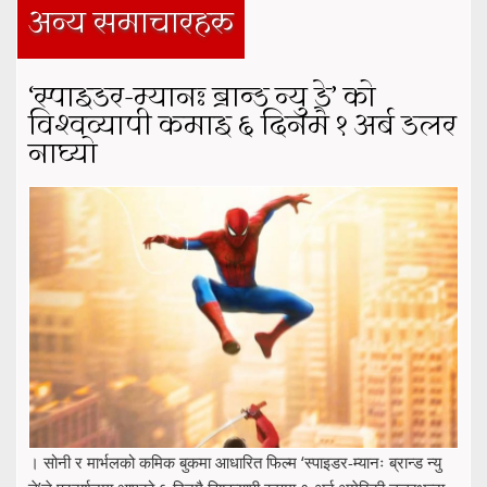
अन्य समाचारहरु
‘स्पाइडर-म्यानः ब्रान्ड न्यु डे’ को
विश्वव्यापी कमाइ ६ दिनमै १ अर्ब डलर
नाघ्यो
। सोनी र मार्भलको कमिक बुकमा आधारित फिल्म ‘स्पाइडर-म्यानः ब्रान्ड न्यु