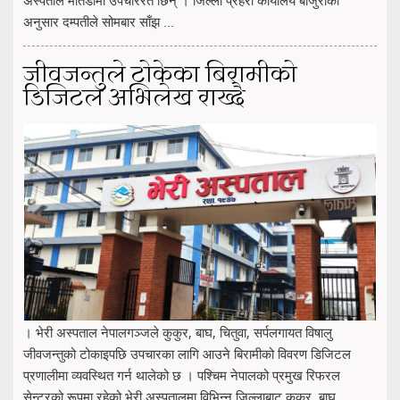
अनुसार दम्पतीले सोमबार साँझ ...
जीवजन्तुले टोकेका बिरामीको
डिजिटल अभिलेख राख्दै
। भेरी अस्पताल नेपालगञ्जले कुकुर, बाघ, चितुवा, सर्पलगायत विषालु
जीवजन्तुको टोकाइपछि उपचारका लागि आउने बिरामीको विवरण डिजिटल
प्रणालीमा व्यवस्थित गर्न थालेको छ । पश्चिम नेपालको प्रमुख रिफरल
सेन्टरको रूपमा रहेको भेरी अस्पतालमा विभिन्न जिल्लाबाट कुकुर, बाघ,