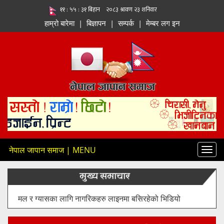
हाम्रो बारेमा
|
बिज्ञापन
|
सम्पर्क
|
मेम्बर लग इन
नेपाल जापान समाज | MENU
Toggl
navig
मुख्य समाचार
मल र ग्यासका लागि नागरिकहरु लाइनमा बसिरहेको भिडियो
आइरहेको बताउँदै यसबारे सम्बन्धित मन्त्रालयले स्पष्ट बताइ दिनु पर्ने