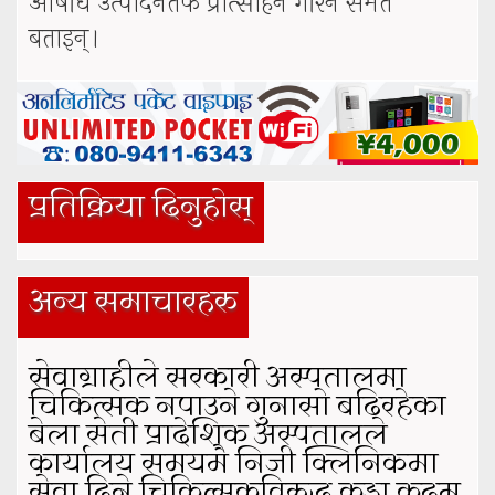
औषधि उत्पादनतर्फ प्रोत्साहन गरिने समेत
बताइन्।
प्रतिक्रिया दिनुहोस्
अन्य समाचारहरु
सेवाग्राहीले सरकारी अस्पतालमा
चिकित्सक नपाउने गुनासो बढिरहेका
बेला सेती प्रादेशिक अस्पतालले
कार्यालय समयमै निजी क्लिनिकमा
सेवा दिने चिकित्सकविरुद्ध कडा कदम