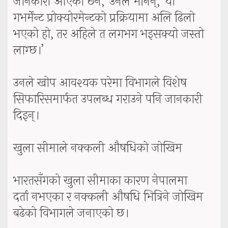
जानकारी आएको छैन,’ उनले भनिन्, ‘यो
गभर्मेन्ट प्रोक्योरमेन्टको प्रक्रियामा अलि ढिलो
भएको हो, तर अहिले त लगभग भइसक्यो जस्तो
लाग्छ।’
उनले खोप आवश्यक परेमा विभागले विशेष
सिफारिसमार्फत उपलब्ध गराउने पनि जानकारी
दिइन्।
खुला सीमाले नक्कली औषधिको जोखिम
भारतसँगको खुला सीमाका कारण नेपालमा
दर्ता नभएका र नक्कली औषधि भित्रिने जोखिम
बढेको विभागले जनाएको छ।