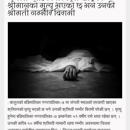
श्रीमानको मृत्यु भएको छ भने उनकी
श्रीमती गम्भीर बिरामी
: बाजुराको बडिमालिका नगरपालिका–७ मा जंगली च्याउको तरकारी खाएका
श्रीमानको मृत्यु भएको छ भने उनकी श्रीमती गम्भीर बिरामी परेकी छन् । मृत्यु
हुनेमा बडिमालिका नगरपालिका–७ ढम्कनेका ५१ वर्षीय रामे थापा रहेका छन् ।
उनकी करिब ५० वर्षीया श्रीमती नाम्सरी थापा गम्भीर अवस्थामा जिल्ला
अस्पताल मार्तडीमा उपचाररत छिन् । जिल्ला प्रहरी कार्यालय बाजुराका