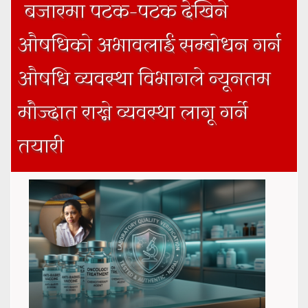
बजारमा पटक–पटक देखिने
बताए
औषधिको अभावलाई सम्बोधन गर्न
औषधि व्यवस्था विभागले न्यूनतम
मौज्दात राख्ने व्यवस्था लागू गर्ने
तयारी