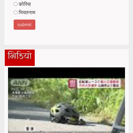
कोरिया
भियतनाम
भिडियो