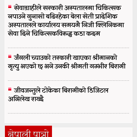
सेवाग्राहीले सरकारी अस्पतालमा चिकित्सक
नपाउने गुनासो बढिरहेका बेला सेती प्रादेशिक
अस्पतालले कार्यालय समयमै निजी क्लिनिकमा
सेवा दिने चिकित्सकविरुद्ध कडा कदम
जंगली च्याउको तरकारी खाएका श्रीमानको
मृत्यु भएको छ भने उनकी श्रीमती गम्भीर बिरामी
जीवजन्तुले टोकेका बिरामीको डिजिटल
अभिलेख राख्दै
नेपाली पात्रो