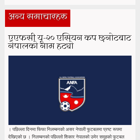
अन्य समाचारहरु
एएफसी यू-२० एसियन कप छनोटबाट
नेपालको नाम हट्यो
। पछिल्ला दिनमा फिफा निलम्बनको असर नेपाली फुटबलमा प्रष्ट रूपमा
देखिएको छ । निलम्बनको पछिल्लो शिकार नेपालको उमेर समुहको फुटबल