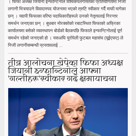
। फिफा अध्यक्ष जियानी इन्फान्टिनोले विश्वकपलगायतका प्रतियोगितामा निजी
लगानी भित्र्याउने विवादास्पद योजनामा भएको त्रुटि स्वीकार गर्दै माफी मागेका
छन् । यद्यपी फिफाका वरिष्ठ पदाधिकारीहरूले उनको नेतृत्वलाई निरन्तर
समर्थन जनाएका छन् । बुधबार मोरक्कोको रबाटस्थित फिफाको अफ्रिका
कार्यालयमा बसेको व्यवस्थापन बोर्डको बैठकपछि फिफाले इन्फान्टिनोलाई पूर्ण
समर्थन रहेको जनाएको हो । यसअघि युरोपेली फुटबल महासंघ (यूईएफए) ले
निजी लगानीसम्बन्धी प्रस्तावलाई ...
तीव्र आलोचना खेपेका फिफा अध्यक्ष
जियानी इन्फान्टिनोले आफ्ना
'गल्तीहरू'स्वीकार गर्दै क्षमायाचना