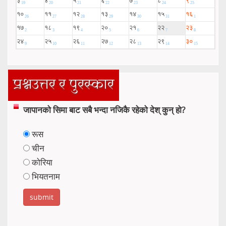
प्रश्नउत्तर र पुरस्कार
जापानको सिमा बाट सबै भन्दा नजिकै रहेको देश् कुन् हो?
रूस
चीन
कोरिया
भियतनाम