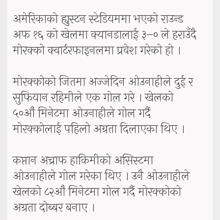
अमेरिकाको ह्युस्टन स्टेडियममा भएको राउन्ड
अफ १६ को खेलमा क्यानडालाई ३–० ले हराउँदै
मोरक्को क्वार्टरफाइनलमा प्रवेश गरेको हो ।
मोरक्कोको जितमा अज्जेदिन ओउनाहीले दुई र
सुफियान रहिमीले एक गोल गरे । खेलको
५०औं मिनेटमा ओउनाहीले गोल गर्दै
मोरक्कोलाई पहिलो अग्रता दिलाएका थिए ।
कप्तान अच्राफ हाकिमीको असिस्टमा
ओउनाहीले गोल गरेका थिए । उनै ओउनाहीले
खेलको ८२औं मिनेटमा गोल गर्दै मोरक्कोको
अग्रता दोब्बर बनाए ।