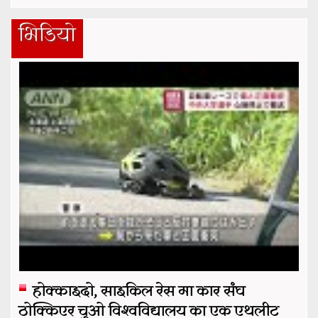
भिडियो
होक्काइदो, साइकिल रेस मा कार संघ
ठोक्किएर चुओ विश्वविद्यालय का एक एथलीट