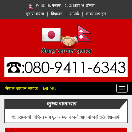
हाम्रो बारेमा
|
बिज्ञापन
|
सम्पर्क
|
मेम्बर लग इन
नेपाल जापान समाज | MENU
Toggl
navig
मुख्य समाचार
मल र ग्यासका लागि नागरिकहरु लाइनमा बसिरहेको भिडियो
आइरहेको बताउँदै यसबारे सम्बन्धित मन्त्रालयले स्पष्ट बताइ दिनु पर्ने