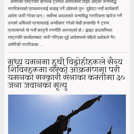
: अमेरिकी राष्ट्रपति डोनाल्ड ट्रम्पले अमेरिकामा दिइँदै आएको जन्मसिद्ध
नागरिकताको प्रावधानलाई कडाइ गर्ने उद्देश्यले पुनः दुईवटा नयाँ कार्यकारी
आदेश जारी गरेका छन्। सर्वोच्च अदालतले जन्मसिद्ध नागरिकता खारेज गर्ने
उनको अघिल्लो प्रयासलाई अस्वीकार गरेको केही हप्तापछि नै ट्रम्प
प्रशासनले यो नयाँ कानूनी रणनीति अपनाएको हो। ह्वाइट हाउसस्थित
राष्ट्रपति कार्यालयबाट जारी गरिएका दुई आदेशमध्ये पहिलो आदेशले गैर-
अमेरिकी नागरिकका ...
मध्य यमनमा हुथी विद्रोहीहरूले सैन्य
शिविरहरूमा गरेको आक्रमणमा परी
यमनको सरकारी सेनाका कम्तीमा ३०
जना जवानको मृत्यु