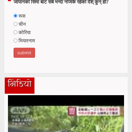
जापानको सिमा बाट सबै भन्दा नजिकै रहेको देश् कुन् हो?
रूस
चीन
कोरिया
भियतनाम
भिडियो