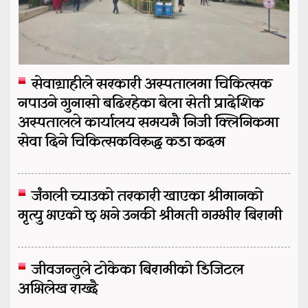
सेवाग्राहीले सरकारी अस्पतालमा चिकित्सक
नपाउने गुनासो बढिरहेका बेला सेती प्रादेशिक
अस्पतालले कार्यालय समयमै निजी क्लिनिकमा
सेवा दिने चिकित्सकविरुद्ध कडा कदम
जंगली च्याउको तरकारी खाएका श्रीमानको
मृत्यु भएको छ भने उनकी श्रीमती गम्भीर बिरामी
जीवजन्तुले टोकेका बिरामीको डिजिटल
अभिलेख राख्दै