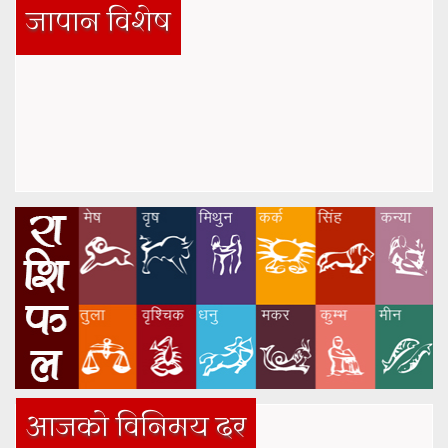
जापान विशेष
आजको विनिमय दर