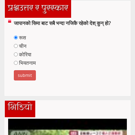
प्रश्नउत्तर र पुरस्कार
जापानको सिमा बाट सबै भन्दा नजिकै रहेको देश् कुन् हो?
रूस
चीन
कोरिया
भियतनाम
भिडियो