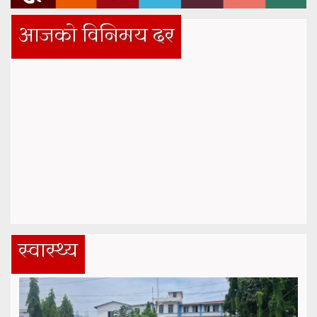
आजको विनिमय दर
स्वास्थ्य