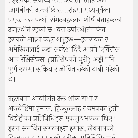
: इरानका सर्वोच्च नेता अयातोल्लाह अली
खामेनीको अन्त्येष्टि समारोहमा मध्यपूर्वका
प्रमुख चरमपन्थी संगठनहरूका शीर्ष नेताहरूको
उपस्थिति रहेको छ। यस उपस्थितिमार्फत
इरानले आफ्ना कट्टर शत्रुहरू—इजरायल र
अमेरिकालाई कडा सन्देश दिँदै आफ्नो 'एक्सिस
अफ रेसिस्टेन्स' (प्रतिरोधको धुरी) अझै पनि
पूर्ण रूपमा सक्रिय र जीवित रहेको दाबी गरेको
छ।
तेहरानमा आयोजित उक्त शोक सभा र
अन्त्येष्टिमा हमास, हिज्बुल्लाह र यमनका हूती
विद्रोहीका प्रतिनिधिहरू एकजुट भएका थिए।
इरान समर्थित संगठनहरू हमास, लेबनानको