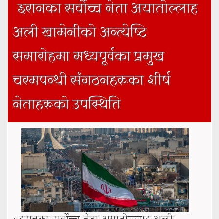
इरानका सर्वोच्च नेता अयातोल्लाह
अली खामेनीको अन्त्येष्टि
समारोहमा मध्यपूर्वका प्रमुख
चरमपन्थी संगठनहरूका शीर्ष
नेताहरूको उपस्थिति