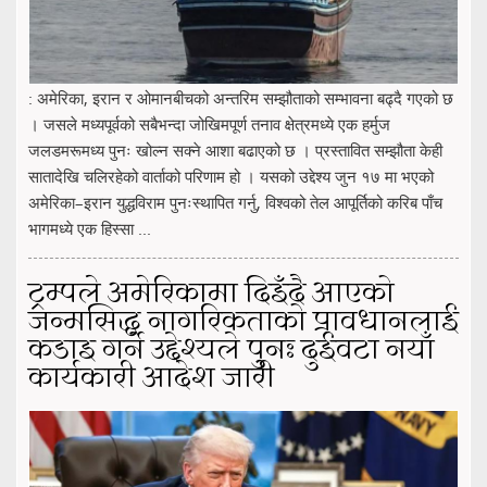
: अमेरिका, इरान र ओमानबीचको अन्तरिम सम्झौताको सम्भावना बढ्दै गएको छ
। जसले मध्यपूर्वको सबैभन्दा जोखिमपूर्ण तनाव क्षेत्रमध्ये एक हर्मुज
जलडमरूमध्य पुनः खोल्न सक्ने आशा बढाएको छ । प्रस्तावित सम्झौता केही
सातादेखि चलिरहेको वार्ताको परिणाम हो । यसको उद्देश्य जुन १७ मा भएको
अमेरिका–इरान युद्धविराम पुनःस्थापित गर्नु, विश्वको तेल आपूर्तिको करिब पाँच
भागमध्ये एक हिस्सा ...
ट्रम्पले अमेरिकामा दिइँदै आएको
जन्मसिद्ध नागरिकताको प्रावधानलाई
कडाइ गर्ने उद्देश्यले पुनः दुईवटा नयाँ
कार्यकारी आदेश जारी