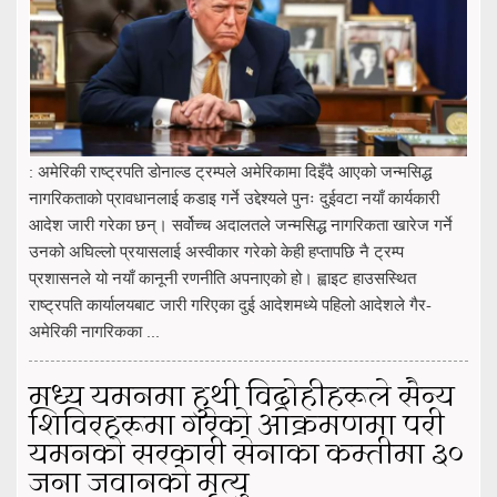
: अमेरिकी राष्ट्रपति डोनाल्ड ट्रम्पले अमेरिकामा दिइँदै आएको जन्मसिद्ध
नागरिकताको प्रावधानलाई कडाइ गर्ने उद्देश्यले पुनः दुईवटा नयाँ कार्यकारी
आदेश जारी गरेका छन्। सर्वोच्च अदालतले जन्मसिद्ध नागरिकता खारेज गर्ने
उनको अघिल्लो प्रयासलाई अस्वीकार गरेको केही हप्तापछि नै ट्रम्प
प्रशासनले यो नयाँ कानूनी रणनीति अपनाएको हो। ह्वाइट हाउसस्थित
राष्ट्रपति कार्यालयबाट जारी गरिएका दुई आदेशमध्ये पहिलो आदेशले गैर-
अमेरिकी नागरिकका ...
मध्य यमनमा हुथी विद्रोहीहरूले सैन्य
शिविरहरूमा गरेको आक्रमणमा परी
यमनको सरकारी सेनाका कम्तीमा ३०
जना जवानको मृत्यु