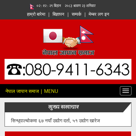
हाम्रो बारेमा
|
बिज्ञापन
|
सम्पर्क
|
मेम्बर लग इन
नेपाल जापान समाज | MENU
Toggl
navig
मुख्य समाचार
१२८ मेगावाट क्षमताको तमोर–मेवा जलविद्युत् आयोजनाको सुरुङ
निर्माण कार्य औपचारिक रूपमा सुरु