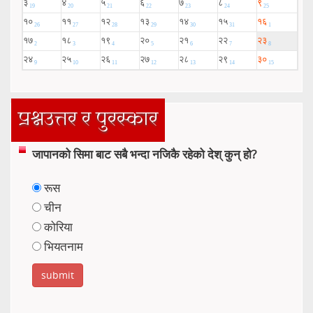
प्रश्नउत्तर र पुरस्कार
जापानको सिमा बाट सबै भन्दा नजिकै रहेको देश् कुन् हो?
रूस
चीन
कोरिया
भियतनाम