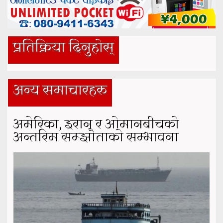
प्रतिक्रिया दिनुहोस्
अन्य समाचारहरु
अमेरिका, इरान र ओमानबीचको
अन्तरिम सम्झौताको सम्भावना