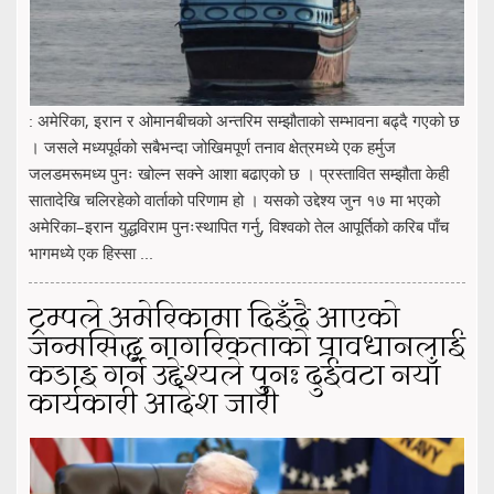
: अमेरिका, इरान र ओमानबीचको अन्तरिम सम्झौताको सम्भावना बढ्दै गएको छ
। जसले मध्यपूर्वको सबैभन्दा जोखिमपूर्ण तनाव क्षेत्रमध्ये एक हर्मुज
जलडमरूमध्य पुनः खोल्न सक्ने आशा बढाएको छ । प्रस्तावित सम्झौता केही
सातादेखि चलिरहेको वार्ताको परिणाम हो । यसको उद्देश्य जुन १७ मा भएको
अमेरिका–इरान युद्धविराम पुनःस्थापित गर्नु, विश्वको तेल आपूर्तिको करिब पाँच
भागमध्ये एक हिस्सा ...
ट्रम्पले अमेरिकामा दिइँदै आएको
जन्मसिद्ध नागरिकताको प्रावधानलाई
कडाइ गर्ने उद्देश्यले पुनः दुईवटा नयाँ
कार्यकारी आदेश जारी