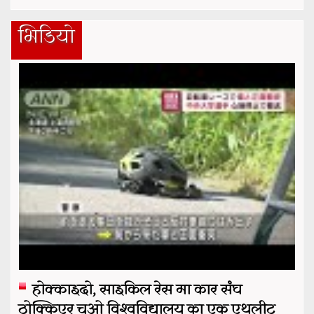
भिडियो
होक्काइदो, साइकिल रेस मा कार संघ
ठोक्किएर चुओ विश्वविद्यालय का एक एथलीट