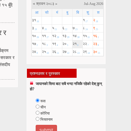
१५ बुँदे
र र
यक्रम
ि सरकार र
 संसदीय
प्रश्नउत्तर र पुरस्कार
जापानको सिमा बाट सबै भन्दा नजिकै रहेको देश् कुन्
हो?
रूस
चीन
कोरिया
भियतनाम