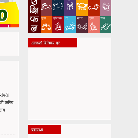
आजको विनिमय दर
रीमती
नकी करिब
ालय
स्वास्थ्य