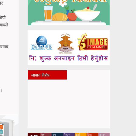
ार
थियो
्यायले
बरामद
जापान विशेष
 ।