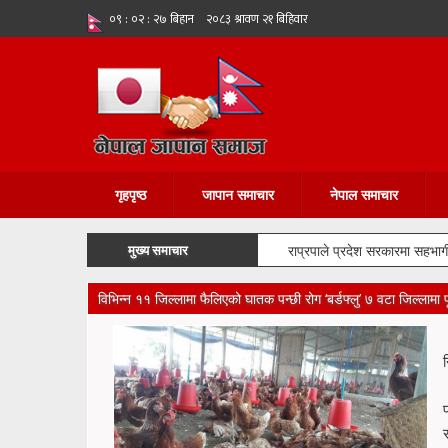
गृहपृष्ठ
जापान समाचार
नेपाल समाचार
मुख्य समाचार
राप्रपाले प्रदेश सरकारमा सहभागी हु
विभिन्न ११ जिल्लामा फैलिएको घातक पन्छी रोग ‘बर्डफ्लु’ ७ वटा जिल्लामा प