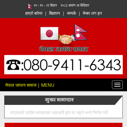
हाम्रो बारेमा
|
बिज्ञापन
|
सम्पर्क
|
मेम्बर लग इन
नेपाल जापान समाज | MENU
Toggl
navig
मुख्य समाचार
नेपाल राष्ट्र बैंकलाई केवल नियामक संस्थाका रूपमा नभई नेपालको
आर्थिक रूपान्तरणको सहयात्री र सहनिर्माताका रूपमा अघि बढ्नुपर्ने