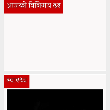
आजको विनिमय दर
स्वास्थ्य