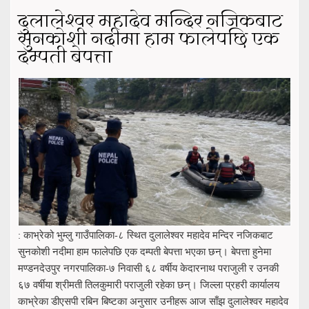
दुलालेश्वर महादेव मन्दिर नजिकबाट
सुनकोशी नदीमा हाम फालेपछि एक
दम्पती बेपत्ता
: काभ्रेको भुम्लु गाउँपालिका-८ स्थित दुलालेश्वर महादेव मन्दिर नजिकबाट
सुनकोशी नदीमा हाम फालेपछि एक दम्पती बेपत्ता भएका छन्। बेपत्ता हुनेमा
मण्डनदेउपुर नगरपालिका-७ निवासी ६८ वर्षीय केदारनाथ पराजुली र उनकी
६७ वर्षीया श्रीमती तिलकुमारी पराजुली रहेका छन्। जिल्ला प्रहरी कार्यालय
काभ्रेका डीएसपी रबिन बिष्टका अनुसार उनीहरू आज साँझ दुलालेश्वर महादेव