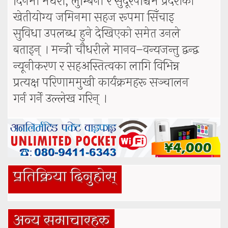
दिनमा मधेश, लुम्बिनी र सुदूरपश्चिम प्रदेशका
खेतीयोग्य जमिनमा सहज रूपमा सिँचाइ
सुविधा उपलब्ध हुने देखिएको समेत उनले
बताइन् । मन्त्री चौधरीले मानव–वन्यजन्तु द्वन्द्व
न्यूनीकरण र सहअस्तित्वका लागि विभिन्न
प्रत्यक्ष परिणाममुखी कार्यक्रमहरू सञ्चालन
गर्न गर्ने उल्लेख गरिन् ।
प्रतिक्रिया दिनुहोस्
अन्य समाचारहरु