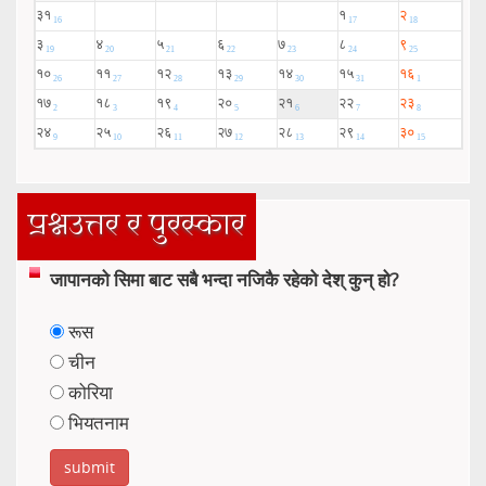
प्रश्नउत्तर र पुरस्कार
जापानको सिमा बाट सबै भन्दा नजिकै रहेको देश् कुन् हो?
रूस
चीन
कोरिया
भियतनाम