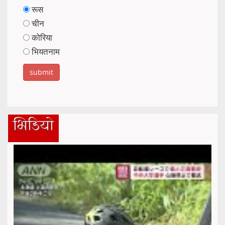
रूस
चीन
कोरिया
भियतनाम
भिडियो