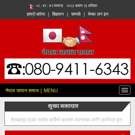
हाम्रो बारेमा
|
बिज्ञापन
|
सम्पर्क
|
मेम्बर लग इन
नेपाल जापान समाज | MENU
Toggl
navig
मुख्य समाचार
शेरबहादुर देउवा स्वदेश फर्किने क्रममा स्वागतका लागि उपस्थित हुन
नेता–कार्यकर्ताहरूलाई आह्वान