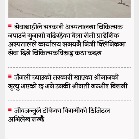
सेवाग्राहीले सरकारी अस्पतालमा चिकित्सक
नपाउने गुनासो बढिरहेका बेला सेती प्रादेशिक
अस्पतालले कार्यालय समयमै निजी क्लिनिकमा
सेवा दिने चिकित्सकविरुद्ध कडा कदम
जंगली च्याउको तरकारी खाएका श्रीमानको
मृत्यु भएको छ भने उनकी श्रीमती गम्भीर बिरामी
जीवजन्तुले टोकेका बिरामीको डिजिटल
अभिलेख राख्दै