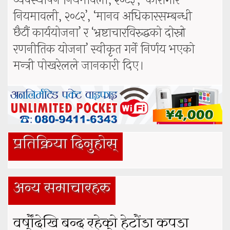
व्यवस्थापन नियमावली, २०८३’, ‘कारागार
नियमावली, २०८२’, ‘मानव अधिकारसम्बन्धी
छैटौं कार्ययोजना’ र ‘भ्रष्टाचारविरुद्धको दोस्रो
रणनीतिक योजना’ स्वीकृत गर्ने निर्णय भएको
मन्त्री पोखरेलले जानकारी दिए।
प्रतिक्रिया दिनुहोस्
अन्य समाचारहरु
वर्षौंदेखि बन्द रहेको हेटौंडा कपडा