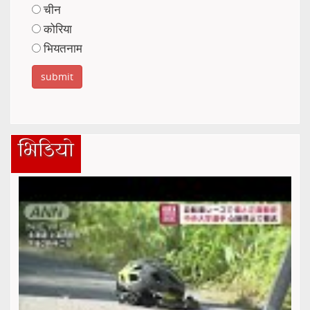
चीन
कोरिया
भियतनाम
भिडियो