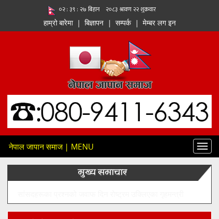
हाम्रो बारेमा
|
बिज्ञापन
|
सम्पर्क
|
मेम्बर लग इन
नेपाल जापान समाज | MENU
Toggl
navig
मुख्य समाचार
मन्त्री सिता बादीले महिला र पुरुषबीच स्थायी विभाजन सिर्जना गर्न वा
लैंगिक असमानतालाई प्रोत्साहन गर्ने सरकारी नीति नभएको बताए