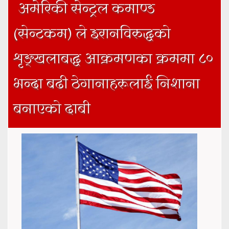
अमेरिकी सेन्ट्रल कमाण्ड
(सेन्टकम) ले इरानविरुद्धको
शृङ्खलाबद्ध आक्रमणका क्रममा ८०
भन्दा बढी ठेगानाहरूलाई निशाना
बनाएको दाबी