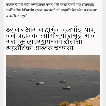
बङ्गलादेशको विदेश मन्त्रालयले फरार दोषी नरसंहारकर्ता शेख हसिनालाई
नयाँदिल्लीमा मिडियासँग प्रत्यक्ष कुराकानी गर्ने अनुमति दिइएकोमा बङ्गलादेश
आक्रोशित भएको ...
इरान र ओमान होर्मुज जलघाँटी पार
गर्ने जहाजका लागि नयाँ समुद्री मार्ग
र संयुक्त व्यवस्थापनको ढाँचामा
सहमतिको अन्तिम चरणमा