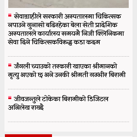
सेवाग्राहीले सरकारी अस्पतालमा चिकित्सक
नपाउने गुनासो बढिरहेका बेला सेती प्रादेशिक
अस्पतालले कार्यालय समयमै निजी क्लिनिकमा
सेवा दिने चिकित्सकविरुद्ध कडा कदम
जंगली च्याउको तरकारी खाएका श्रीमानको
मृत्यु भएको छ भने उनकी श्रीमती गम्भीर बिरामी
जीवजन्तुले टोकेका बिरामीको डिजिटल
अभिलेख राख्दै