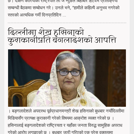
छ। दक्षिण कोरियाका राष्ट्रपति ली जे म्युङले बिहीबार हिटवेभ प्रतिक्रिया
सम्बन्धी बैठकमा सम्बोधन गरे। उनले भने, “हामीले कहिल्यै अनुभव नगरेको
स्तरको अत्यधिक गर्मी दिनप्रतिदिन ...
दिल्लीमा शेख हसिनाको
कुराकानीप्रति बंगलादेशको आपत्ति
। बङ्गलादेशले अपदस्थ पूर्वप्रधानमन्त्री शेख हसिनाको बुधबार नयाँदिल्लीमा
मिडियासँग प्रत्यक्ष कुराकानी गरेको विषयमा आक्रोश व्यक्त गरेको छ ।
हसिनालाई बङ्गलादेशको राष्ट्रियता र यहाँका जनता विरुद्ध सामुहिक अपराध
गरेको आरोप लगाइएको छ । बुधबार जारी गरिएको एक प्रेस वक्तव्यमा