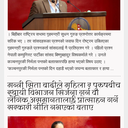
। बिहीबार राष्ट्रिय सभामा गृहमन्त्री सुधन गुरुङ प्रश्नोत्तर कार्यक्रममा
सरिक भए । तर सांसदहरूका प्रश्नको जवाफ दिन रोष्ट्रम उक्लिएका
गृहमन्त्री गुरुङले प्रश्नकर्ता सांसदलाई नै प्रतिप्रश्न गरे । पहिलो प्रश्न
नेपाली कम्युनिस्ट पार्टीका सांसद बिष्णुबहादुर विश्वकर्माले गरे । उनले
कञ्चनपुरकी निर्मला पन्तको बलात्कारपछि हत्या भएको विषय उठाए ।
‘कञ्चनपुरकी निर्मला पन्तको दिन दहाडै भएको जघन्य बलात्कार र हत्या ...
मन्त्री सिता बादीले महिला र पुरुषबीच
स्थायी विभाजन सिर्जना गर्न वा
लैंगिक असमानतालाई प्रोत्साहन गर्ने
सरकारी नीति नभएको बताए