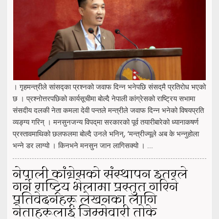
। गृहमन्त्रीले सांसद्का प्रश्नको जवाफ दिन्न भनेपछि संसद्‌मै प्रतिरोध भएको
छ । प्रश्नोत्तरपछिको कार्यसूचीमा बोल्दै नेपाली कांग्रेसको राष्ट्रिय सभामा
संसदीय दलकी नेता कमला देवी पन्तले मन्त्रीले जवाफ दिन्न भनेको विषयप्रति
व्यङ्ग्य गरिन् । मनसुनजन्य विपद्‌मा सरकारको पूर्व तयारीबारेको ध्यानाकषर्ण
प्रस्तावमाथिको छलफलमा बोल्दै उनले भनिन्, ‘मन्त्रीज्यूले अब के भन्नुहोला
भन्ने डर लाग्यो । किनभने मनसुन जान लागिसक्यो । ...
नेपाली कांग्रेसको संस्थापन इतरले
गर्ने राष्ट्रिय भेलामा प्रस्तुत गरिने
प्रतिवेदनहरू लेखनका लागि
नेताहरूलाई जिम्मेवारी तोके