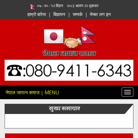
हाम्रो बारेमा
|
बिज्ञापन
|
सम्पर्क
|
मेम्बर लग इन
नेपाल जापान समाज | MENU
Toggl
navig
मुख्य समाचार
मन्त्री सिता बादीले महिला र पुरुषबीच स्थायी विभाजन सिर्जना गर्न वा
लैंगिक असमानतालाई प्रोत्साहन गर्ने सरकारी नीति नभएको बताए