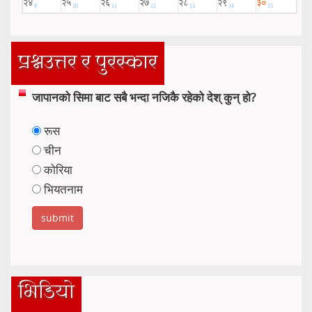
प्रश्नउत्तर र पुरस्कार
जापानको सिमा बाट सबै भन्दा नजिकै रहेको देश् कुन् हो?
रूस
चीन
कोरिया
भियतनाम
भिडियो