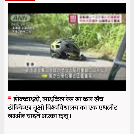
होक्काइदो, साइकिल रेस मा कार संघ
ठोक्किएर चुओ विश्वविद्यालय का एक एथलीट
गम्भीर घाइते भएका छन् ।